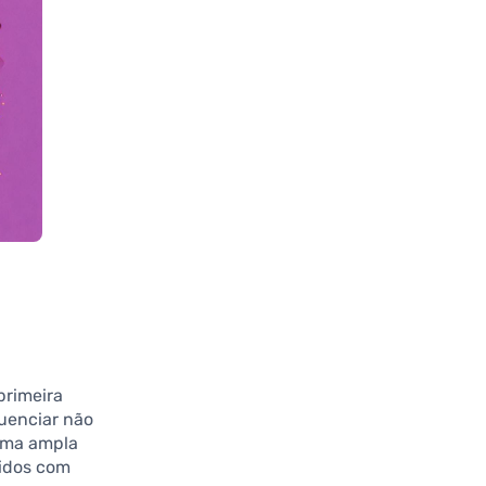
primeira
luenciar não
uma ampla
cidos com