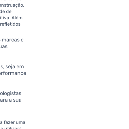
enstruação.
ade de
tiva. Além
efletidos.
s marcas e
suas
s, seja em
performance
ologistas
ara a sua
ra fazer uma
 utilizará.