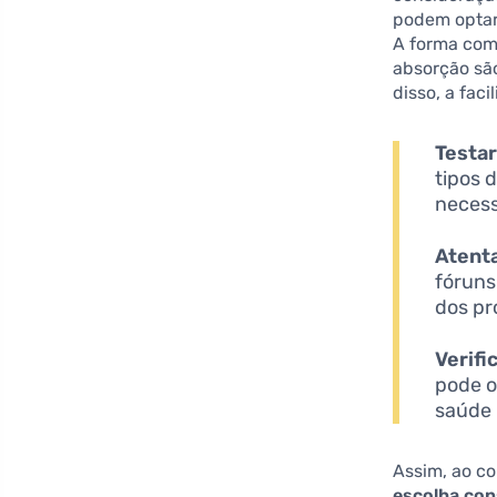
podem optar
A forma com
absorção sã
disso, a fac
Testar
tipos 
necess
Atenta
fóruns
dos pr
Verifi
pode o
saúde 
Assim, ao co
escolha con