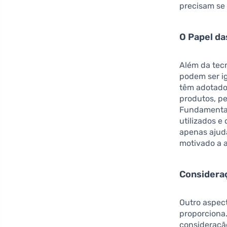
precisam se 
O Papel da
Além da tecn
podem ser i
têm adotado
produtos, p
Fundamental
utilizados e
apenas ajud
motivado a a
Considera
Outro aspect
proporciona.
consideraçã