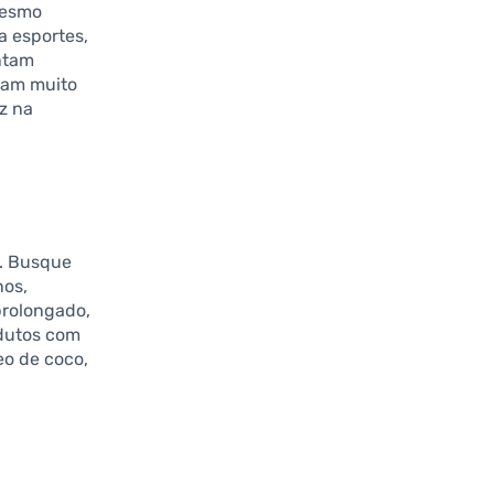
 mesmo
a esportes,
ntam
jam muito
z na
o. Busque
nos,
 prolongado,
odutos com
eo de coco,