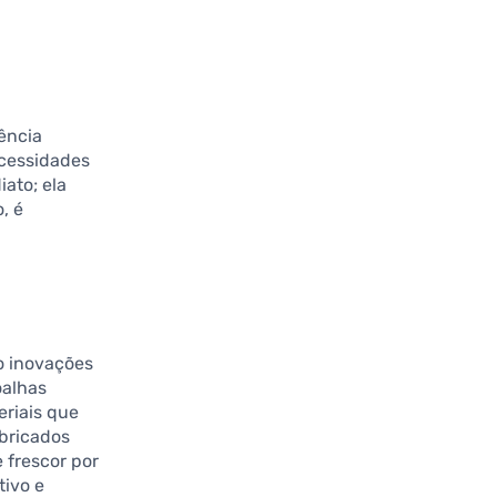
ência
cessidades
ato; ela
, é
do inovações
oalhas
riais que
abricados
 frescor por
tivo e