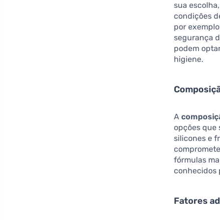
sua escolha,
condições d
por exemplo
segurança d
podem optar
higiene.
Composiçã
A
composiç
opções que 
silicones e 
comprometer
fórmulas mai
conhecidos p
Fatores ad