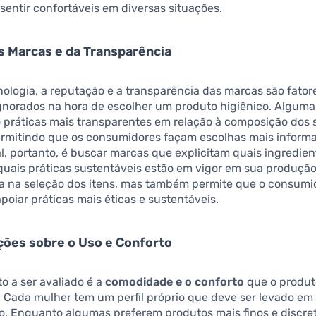
sentir confortáveis em diversas situações.
s Marcas e da Transparência
ologia, a reputação e a transparência das marcas são fator
gnorados na hora de escolher um produto higiênico. Algum
 práticas mais transparentes em relação à composição dos 
ermitindo que os consumidores façam escolhas mais inform
, portanto, é buscar marcas que explicitam quais ingredien
 quais práticas sustentáveis estão em vigor em sua produção
a na seleção dos itens, mas também permite que o consumid
poiar práticas mais éticas e sustentáveis.
ções sobre o Uso e Conforto
o a ser avaliado é a
comodidade e o conforto
que o produt
 Cada mulher tem um perfil próprio que deve ser levado em
o. Enquanto algumas preferem produtos mais finos e discret