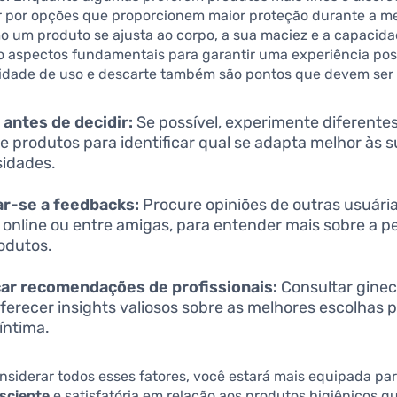
 por opções que proporcionem maior proteção durante a m
o um produto se ajusta ao corpo, a sua maciez e a capacid
o aspectos fundamentais para garantir uma experiência posi
ilidade de uso e descarte também são pontos que devem ser r
 antes de decidir:
Se possível, experimente diferente
de produtos para identificar qual se adapta melhor às 
idades.
r-se a feedbacks:
Procure opiniões de outras usuária
 online ou entre amigas, para entender mais sobre a 
odutos.
car recomendações de profissionais:
Consultar ginec
ferecer insights valiosos sobre as melhores escolhas p
íntima.
nsiderar todos esses fatores, você estará mais equipada pa
sciente
e satisfatória em relação aos produtos higiênicos que