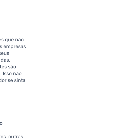
es que não
as empresas
seus
adas.
tes são
. Isso não
or se sinta
o
os, outras