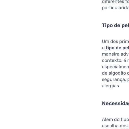
diferentes 
particularid
Tipo de pe
Um dos prim
o
tipo de pe
maneira adv
contexto, é 
especialment
de algodão 
segurança, p
alergias.
Necessida
Além do tipo
escolha dos 