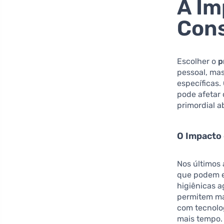
A Im
Con
Escolher o
p
pessoal, ma
específicas.
pode afetar 
primordial 
O Impacto 
Nos últimos 
que podem e
higiênicas 
permitem mai
com tecnolo
mais tempo. 