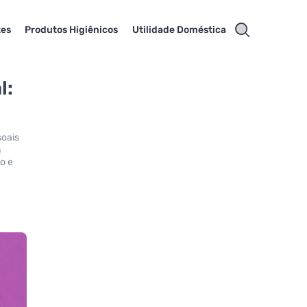
tes
Produtos Higiênicos
Utilidade Doméstica
l:
soais
m
to e