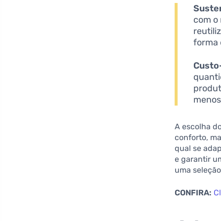
Suste
com o 
reutil
forma 
Custo
quanti
produt
menos 
A escolha d
conforto, m
qual se adap
e garantir 
uma seleção 
CONFIRA:
C