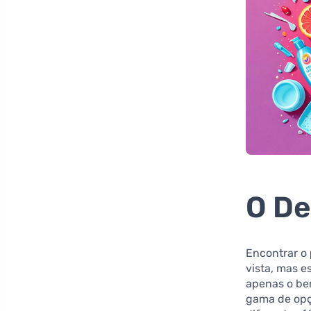
O De
Encontrar o
vista, mas e
apenas o be
gama de opç