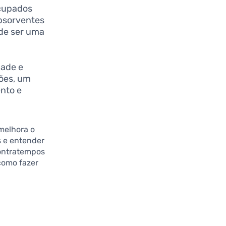
ocupados
bsorventes
ode ser uma
dade e
ões, um
nto e
melhora o
s e entender
contratempos
como fazer