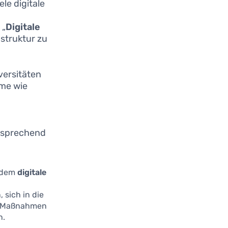
le digitale
 „
Digitale
astruktur zu
versitäten
mme wie
ntsprechend
n dem
digitale
 sich in die
se Maßnahmen
n.