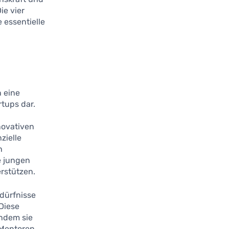
ie vier
 essentielle
n eine
tups dar.
novativen
zielle
h
e jungen
rstützen.
edürfnisse
Diese
indem sie
 Mentoren