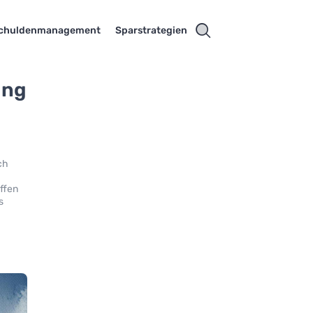
chuldenmanagement
Sparstrategien
ung
ch
ffen
s