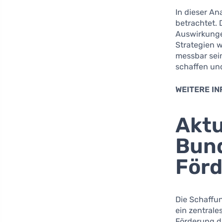
In dieser A
betrachtet. 
Auswirkunge
Strategien 
messbar sein
schaffen und
WEITERE IN
Aktu
Bund
Förd
Die Schaffu
ein zentrale
Förderung di