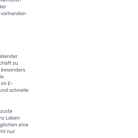
der
n vorhanden
eidender
chäft zu
i besonders
de
 im E-
und schnelle
obuste
ins Leben
glichen eine
cht nur