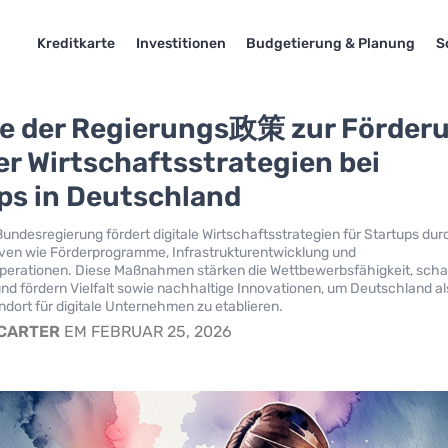
Kreditkarte
Investitionen
Budgetierung & Planung
S
e der Regierungs政策 zur Förder
ler Wirtschaftsstrategien bei
ps in Deutschland
undesregierung fördert digitale Wirtschaftsstrategien für Startups dur
ativen wie Förderprogramme, Infrastrukturentwicklung und
erationen. Diese Maßnahmen stärken die Wettbewerbsfähigkeit, scha
und fördern Vielfalt sowie nachhaltige Innovationen, um Deutschland al
dort für digitale Unternehmen zu etablieren.
 CARTER
EM FEBRUAR 25, 2026