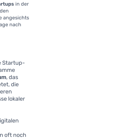
artups
in der
nden
e angesichts
rage nach
e Startup-
gramme
ium
, das
tet, die
ieren
se lokaler
igitalen
en oft noch