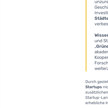
unzure
Geschä
Investi
Städt
verbes
Wisse
und St
„
Grün
akadem
Kooper
Forsch
weiter
Durch geziel
Startups
nic
zusätzlichen
Startup-Lan
erhebliche I