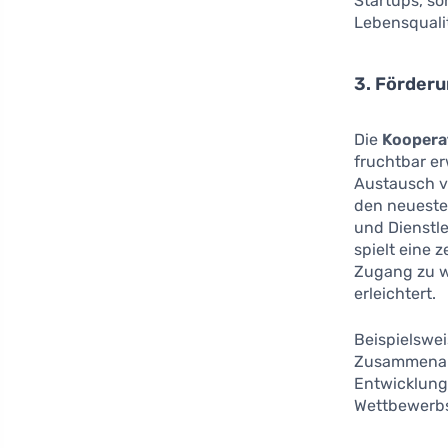
Startups, so
Lebensqualit
3. Förder
Die
Koopera
fruchtbar e
Austausch v
den neueste
und Dienstl
spielt eine 
Zugang zu w
erleichtert.
Beispielswei
Zusammenarbe
Entwicklung
Wettbewerbs