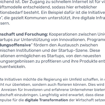
ichend ist. Der Zugang zu schnellem Internet ist für vie
ftsmodelle entscheidend, sodass hier erheblicher
tionsbedarf besteht. Ein Beispiel dafür ist die Initiative
e
“, die gezielt Kommunen unterstützt, ihre digitale Infr
sern.
nschaft und Forschung:
Kooperationen zwischen Uni
artups zur Unterstützung von Innovationen. Progra
dungsoffensive
“ fördern den Austausch zwischen
ischen Institutionen und der Startup-Szene. Diese
ationen ermöglichen es Startups, von den neuesten
ungsergebnissen zu profitieren und ihre Produkte e
zuentwickeln.
te Initiativen möchte die Regierung ein Umfeld schaffen, i
ht nur überleben, sondern auch florieren können. Dies wird
 Anreizen für Investoren und erfahrene Unternehmer bieten,
dschaft einzubringen. Langfristig wird erwartet, dass die
mpulse für die
digitale Transformation
der Wirtschaft setze