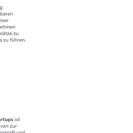
ng
lbaren
eser
rnehmen
plätze zu
a zu führen.
artups
ist
iven zur
onskraft und