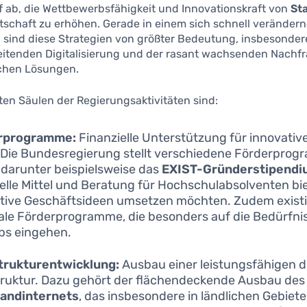
f ab, die Wettbewerbsfähigkeit und Innovationskraft von
St
rtschaft zu erhöhen. Gerade in einem sich schnell veränder
 sind diese Strategien von größter Bedeutung, insbesonder
reitenden Digitalisierung und der rasant wachsenden Nachf
chen Lösungen.
ten Säulen der Regierungsaktivitäten sind:
rprogramme:
Finanzielle Unterstützung für innovativ
 Die Bundesregierung stellt verschiedene Förderpro
, darunter beispielsweise das
EXIST-Gründerstipend
ielle Mittel und Beratung für Hochschulabsolventen bie
tive Geschäftsideen umsetzen möchten. Zudem exist
ale Förderprogramme, die besonders auf die Bedürfnis
ps eingehen.
trukturentwicklung:
Ausbau einer leistungsfähigen d
truktur. Dazu gehört der flächendeckende Ausbau des
bandinternets
, das insbesondere in ländlichen Gebiet