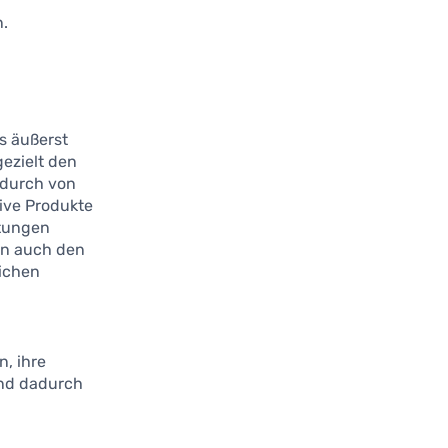
e
n.
s äußerst
gezielt den
adurch von
ive Produkte
htungen
ern auch den
ichen
, ihre
und dadurch