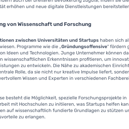
ndern auch der breiteren Bevölkerung zugute, indem sie di
ät erhöhen und neue digitale Dienstleistungen bereitstelle
ung von Wissenschaft und Forschung
tionen zwischen Universitäten und Startups
haben sich al
rwiesen. Programme wie die „
Gründungsoffensive
“ fördern 
on Ideen und Technologien. Junge Unternehmer können d
n wissenschaftlichen Erkenntnissen profitieren, um innovat
eistungen zu entwickeln. Die Nähe zu akademischen Einric
zentrale Rolle, da sie nicht nur kreative Impulse liefert, sond
ertvollem Wissen und Experten in verschiedenen Fachbere
se besteht die Möglichkeit, spezielle Forschungsprojekte in
it mit Hochschulen zu initiieren, was Startups helfen kann
en auf wissenschaftlich fundierte Grundlagen zu stützen 
vorteile zu erlangen.