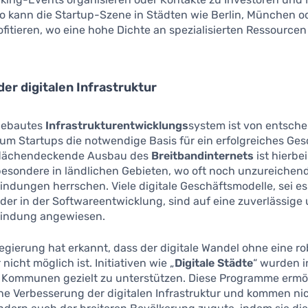
So kann die Startup-Szene in Städten wie Berlin, München o
fitieren, wo eine hohe Dichte an spezialisierten Ressource
der digitalen Infrastruktur
gebautes
Infrastrukturentwicklungs
system ist von entsch
m Startups die notwendige Basis für ein erfolgreiches Ges
 flächendeckende Ausbau des
Breitbandinternets
ist hierbe
besondere in ländlichen Gebieten, wo oft noch unzureichen
indungen herrschen. Viele digitale Geschäftsmodelle, sei es
er in der Softwareentwicklung, sind auf eine zuverlässige 
bindung angewiesen.
gierung hat erkannt, dass der digitale Wandel ohne eine r
 nicht möglich ist. Initiativen wie „
Digitale Städte
“ wurden 
 Kommunen gezielt zu unterstützen. Diese Programme ermö
he Verbesserung der digitalen Infrastruktur und kommen ni