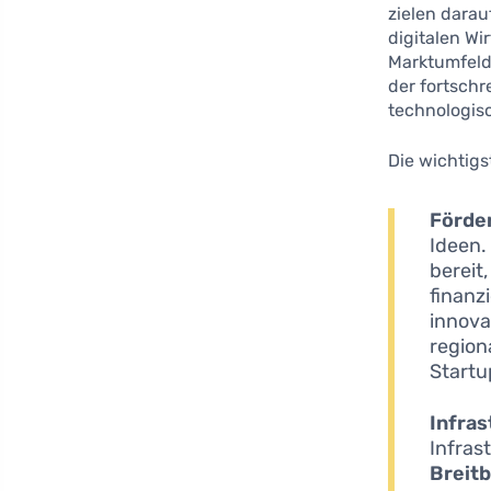
zielen darau
digitalen Wi
Marktumfeld
der fortsch
technologis
Die wichtigs
Förde
Ideen.
bereit
finanz
innova
region
Startu
Infras
Infras
Breit