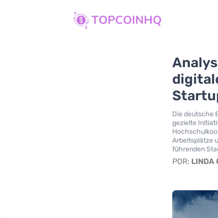
Analys
digita
Startu
Die deutsche B
gezielte Initi
Hochschulkoop
Arbeitsplätze 
führenden Stan
POR:
LINDA