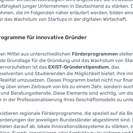
fähigkeit junger Unternehmen in Deutschland zu stärken. D
men, die im Folgenden näher erläutert werden, bilden eine
r das Wachstum von Startups in der digitalen Wirtschaft.
programme für innovative Gründer
llen Mittel aus unterschiedlichen
Förderprogrammen
stelle
de Grundlage für die Gründung und das Wachstum von Star
ervorzuheben ist das
EXIST-Gründerstipendium
, das
solventen und Studierenden die Möglichkeit bietet, ihre in
 Realität umzusetzen. Dieses Programm bietet nicht nur finan
ng über einen Zeitraum von bis zu einem Jahr, sondern auc
und Beratungsdienste. Diese Elemente sind wichtig, um di
in der Professionalisierung ihres Geschäftsmodells zu unte
xistieren regionale Förderprogramme, die speziell auf die B
orderungen der jeweiligen Bundesländer abgestimmt sind. 
elen darauf ab, lokale Innovationsökosysteme zu stärken, 
king-Events organisieren oder Kontakte zu Investoren und