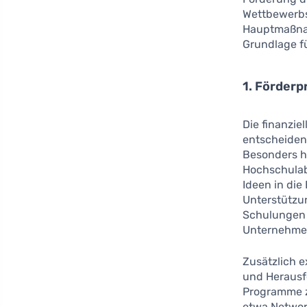
Wettbewerbs
Hauptmaßnah
Grundlage fü
1. Förder
Die finanzie
entscheiden
Besonders h
Hochschulab
Ideen in die
Unterstützu
Schulungen 
Unternehmer 
Zusätzlich e
und Herausf
Programme zi
etwa Networ