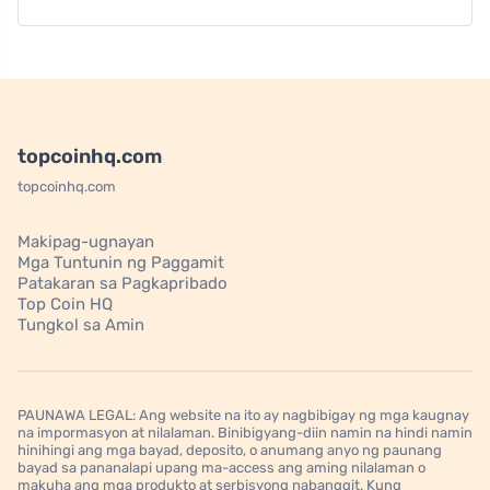
topcoinhq.com
topcoinhq.com
Makipag-ugnayan
Mga Tuntunin ng Paggamit
Patakaran sa Pagkapribado
Top Coin HQ
Tungkol sa Amin
PAUNAWA LEGAL: Ang website na ito ay nagbibigay ng mga kaugnay
na impormasyon at nilalaman. Binibigyang-diin namin na hindi namin
hinihingi ang mga bayad, deposito, o anumang anyo ng paunang
bayad sa pananalapi upang ma-access ang aming nilalaman o
makuha ang mga produkto at serbisyong nabanggit. Kung