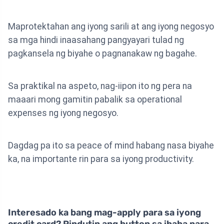
Maprotektahan ang iyong sarili at ang iyong negosyo
sa mga hindi inaasahang pangyayari tulad ng
pagkansela ng biyahe o pagnanakaw ng bagahe.
Sa praktikal na aspeto, nag-iipon ito ng pera na
maaari mong gamitin pabalik sa operational
expenses ng iyong negosyo.
Dagdag pa ito sa peace of mind habang nasa biyahe
ka, na importante rin para sa iyong productivity.
Interesado ka bang mag-apply para sa iyong
credit card? Pindutin ang button sa ibaba para