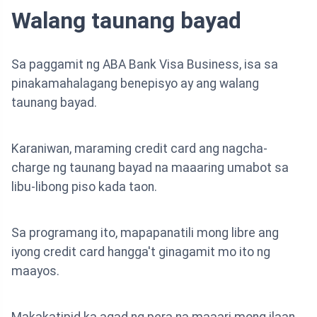
Walang taunang bayad
Sa paggamit ng ABA Bank Visa Business, isa sa
pinakamahalagang benepisyo ay ang walang
taunang bayad.
Karaniwan, maraming credit card ang nagcha-
charge ng taunang bayad na maaaring umabot sa
libu-libong piso kada taon.
Sa programang ito, mapapanatili mong libre ang
iyong credit card hangga't ginagamit mo ito ng
maayos.
Makakatipid ka agad ng pera na maaari mong ilaan