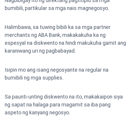
Nagbibigay ito ng direktang pagtitipid sa mga
bumibili, partikular sa mga nais magnegosyo.
Halimbawa, sa tuwing bibili ka sa mga partner
merchants ng ABA Bank, makakakuha ka ng
espesyal na diskwento na hindi makukuha gamit ang
karaniwang uri ng pagbabayad.
Isipin mo ang isang negosyante na regular na
bumibili ng mga supplies.
Sa paunti-unting diskwento na ito, makakaipon siya
ng sapat na halaga para magamit sa iba pang
aspeto ng kanyang negosyo.