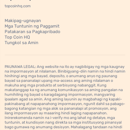
topcoinhq.com
Makipag-ugnayan
Mga Tuntunin ng Paggamit
Patakaran sa Pagkapribado
Top Coin HQ
Tungkol sa Amin
PAUNAWA LEGAL: Ang website na ito ay nagbibigay ng mga kaugnay
na impormasyon at nilalaman. Binibigyang-diin namin na hindi namin
hinihingi ang mga bayad, deposito, o anumang anyo ng paunang
bayad sa pananalapi upang ma-access ang aming nilalaman o
makuha ang mga produkto at serbisyong nabanggit. Kung
makatanggap ka ng anumang komunikasyon sa aming pangalan na
humihiling ng bayad o karagdagang impormasyon, mangyaring
ipaalam agad sa amin. Ang aming layunin ay magbahagi ng kapaki-
pakinabang at napapanahong impormasyon, ngunit dahil sa pabago-
bagong katangian ng mga alok sa pananalapi at promosyon, ang
ilang impormasyon ay maaaring hindi laging napapanahon.
Inirerekomenda namin na i-verify mo ang lahat ng detalye, mga
tuntunin, at kundisyon nang direkta sa mga institusyong pinansyal
bago gumawa ng anumang desisyon. Mahalagang tandaan na hindi