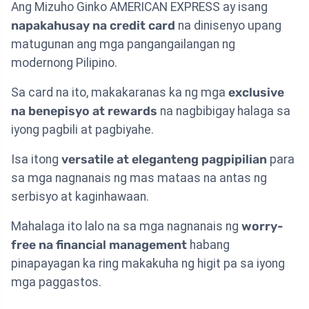
Ang Mizuho Ginko AMERICAN EXPRESS ay isang
napakahusay na credit card
na dinisenyo upang
matugunan ang mga pangangailangan ng
modernong Pilipino.
Sa card na ito, makakaranas ka ng mga
exclusive
na benepisyo at rewards
na nagbibigay halaga sa
iyong pagbili at pagbiyahe.
Isa itong
versatile at eleganteng pagpipilian
para
sa mga nagnanais ng mas mataas na antas ng
serbisyo at kaginhawaan.
Mahalaga ito lalo na sa mga nagnanais ng
worry-
free na financial management
habang
pinapayagan ka ring makakuha ng higit pa sa iyong
mga paggastos.