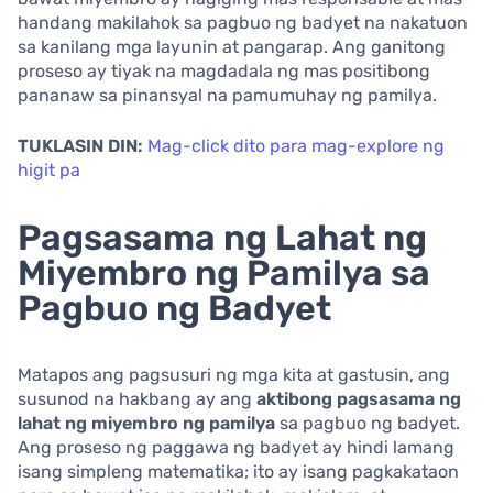
handang makilahok sa pagbuo ng badyet na nakatuon
sa kanilang mga layunin at pangarap. Ang ganitong
proseso ay tiyak na magdadala ng mas positibong
pananaw sa pinansyal na pamumuhay ng pamilya.
TUKLASIN DIN:
Mag-click dito para mag-explore ng
higit pa
Pagsasama ng Lahat ng
Miyembro ng Pamilya sa
Pagbuo ng Badyet
Matapos ang pagsusuri ng mga kita at gastusin, ang
susunod na hakbang ay ang
aktibong pagsasama ng
lahat ng miyembro ng pamilya
sa pagbuo ng badyet.
Ang proseso ng paggawa ng badyet ay hindi lamang
isang simpleng matematika; ito ay isang pagkakataon