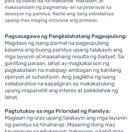
para sa bawat isa na makilahok, makialam, at
makaramdam ng pagmamay-ari sa pinansyal na
desisyon ng pamilya. Narito ang ilang estratehiya
upang mas maging inclusive ang proseso:
Pagsasagawa ng Pangkalahatang Pagpupulong:
Magdaos ng isang pormal na pagpupulong
kasama ang buong pamilya upang talakayin ang
mga layunin at inaasahang resulta ng badyet. Sa
ganitong paraan, lahat ay magkakaroon ng
pagkakataon na makipag-ambagan ng kanilang
opinyon at suhestiyon. Ang paglikha ng isang
collaborative na kapaligiran ay makakatulong
upang mapanatili ang interes at pakikilahok ng
lahat.
Pagtutukoy sa mga Prioridad ng Pamilya:
Maglaan ng oras upang talakayin ang mga layunin
ng pamilya sa hinaharap. Maaaring itong may
kaugnayan sa edukasyon, bakasyon, o kahit mga