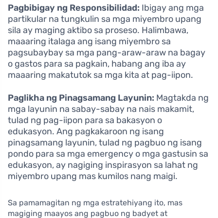
Pagbibigay ng Responsibilidad:
Ibigay ang mga
partikular na tungkulin sa mga miyembro upang
sila ay maging aktibo sa proseso. Halimbawa,
maaaring italaga ang isang miyembro sa
pagsubaybay sa mga pang-araw-araw na bagay
o gastos para sa pagkain, habang ang iba ay
maaaring makatutok sa mga kita at pag-iipon.
Paglikha ng Pinagsamang Layunin:
Magtakda ng
mga layunin na sabay-sabay na nais makamit,
tulad ng pag-iipon para sa bakasyon o
edukasyon. Ang pagkakaroon ng isang
pinagsamang layunin, tulad ng pagbuo ng isang
pondo para sa mga emergency o mga gastusin sa
edukasyon, ay nagiging inspirasyon sa lahat ng
miyembro upang mas kumilos nang maigi.
Sa pamamagitan ng mga estratehiyang ito, mas
magiging maayos ang pagbuo ng badyet at