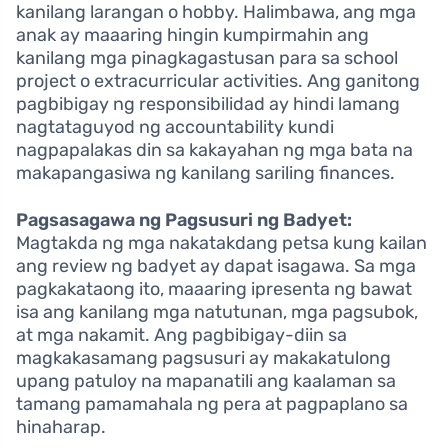
kanilang larangan o hobby. Halimbawa, ang mga
anak ay maaaring hingin kumpirmahin ang
kanilang mga pinagkagastusan para sa school
project o extracurricular activities. Ang ganitong
pagbibigay ng responsibilidad ay hindi lamang
nagtataguyod ng accountability kundi
nagpapalakas din sa kakayahan ng mga bata na
makapangasiwa ng kanilang sariling finances.
Pagsasagawa ng Pagsusuri ng Badyet:
Magtakda ng mga nakatakdang petsa kung kailan
ang review ng badyet ay dapat isagawa. Sa mga
pagkakataong ito, maaaring ipresenta ng bawat
isa ang kanilang mga natutunan, mga pagsubok,
at mga nakamit. Ang pagbibigay-diin sa
magkakasamang pagsusuri ay makakatulong
upang patuloy na mapanatili ang kaalaman sa
tamang pamamahala ng pera at pagpaplano sa
hinaharap.