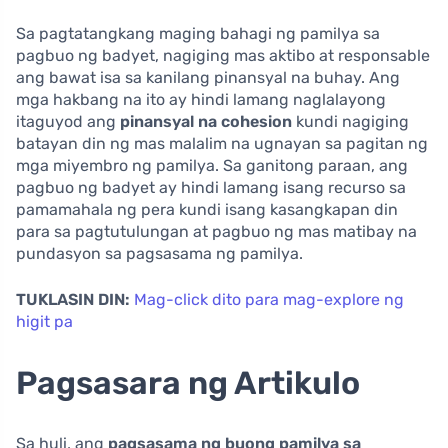
Sa pagtatangkang maging bahagi ng pamilya sa
pagbuo ng badyet, nagiging mas aktibo at responsable
ang bawat isa sa kanilang pinansyal na buhay. Ang
mga hakbang na ito ay hindi lamang naglalayong
itaguyod ang
pinansyal na cohesion
kundi nagiging
batayan din ng mas malalim na ugnayan sa pagitan ng
mga miyembro ng pamilya. Sa ganitong paraan, ang
pagbuo ng badyet ay hindi lamang isang recurso sa
pamamahala ng pera kundi isang kasangkapan din
para sa pagtutulungan at pagbuo ng mas matibay na
pundasyon sa pagsasama ng pamilya.
TUKLASIN DIN:
Mag-click dito para mag-explore ng
higit pa
Pagsasara ng Artikulo
Sa huli, ang
pagsasama ng buong pamilya sa