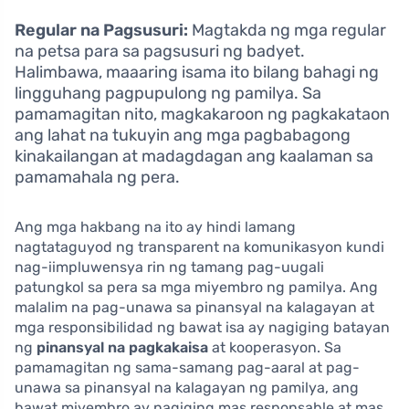
Regular na Pagsusuri:
Magtakda ng mga regular
na petsa para sa pagsusuri ng badyet.
Halimbawa, maaaring isama ito bilang bahagi ng
lingguhang pagpupulong ng pamilya. Sa
pamamagitan nito, magkakaroon ng pagkakataon
ang lahat na tukuyin ang mga pagbabagong
kinakailangan at madagdagan ang kaalaman sa
pamamahala ng pera.
Ang mga hakbang na ito ay hindi lamang
nagtataguyod ng transparent na komunikasyon kundi
nag-iimpluwensya rin ng tamang pag-uugali
patungkol sa pera sa mga miyembro ng pamilya. Ang
malalim na pag-unawa sa pinansyal na kalagayan at
mga responsibilidad ng bawat isa ay nagiging batayan
ng
pinansyal na pagkakaisa
at kooperasyon. Sa
pamamagitan ng sama-samang pag-aaral at pag-
unawa sa pinansyal na kalagayan ng pamilya, ang
bawat miyembro ay nagiging mas responsable at mas