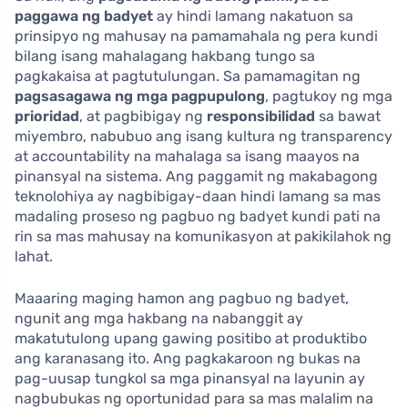
paggawa ng badyet
ay hindi lamang nakatuon sa
prinsipyo ng mahusay na pamamahala ng pera kundi
bilang isang mahalagang hakbang tungo sa
pagkakaisa at pagtutulungan. Sa pamamagitan ng
pagsasagawa ng mga pagpupulong
, pagtukoy ng mga
prioridad
, at pagbibigay ng
responsibilidad
sa bawat
miyembro, nabubuo ang isang kultura ng transparency
at accountability na mahalaga sa isang maayos na
pinansyal na sistema. Ang paggamit ng makabagong
teknolohiya ay nagbibigay-daan hindi lamang sa mas
madaling proseso ng pagbuo ng badyet kundi pati na
rin sa mas mahusay na komunikasyon at pakikilahok ng
lahat.
Maaaring maging hamon ang pagbuo ng badyet,
ngunit ang mga hakbang na nabanggit ay
makatutulong upang gawing positibo at produktibo
ang karanasang ito. Ang pagkakaroon ng bukas na
pag-uusap tungkol sa mga pinansyal na layunin ay
nagbubukas ng oportunidad para sa mas malalim na