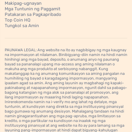
Makipag-ugnayan
Mga Tuntunin ng Paggamit
Patakaran sa Pagkapribado
Top Coin HQ
Tungkol sa Amin
PAUNAWA LEGAL: Ang website na ito ay nagbibigay ng mga kaugnay
na impormasyon at nilalaman. Binibigyang-diin namin na hindi namin
hinihingi ang mga bayad, deposito, o anumang anyo ng paunang
bayad sa pananalapi upang ma-access ang aming nilalaman o
makuha ang mga produkto at serbisyong nabanggit. Kung
makatanggap ka ng anumang komunikasyon sa aming pangalan na
humihiling ng bayad o karagdagang impormasyon, mangyaring
ipaalam agad sa amin. Ang aming layunin ay magbahagi ng kapaki-
pakinabang at napapanahong impormasyon, ngunit dahil sa pabago-
bagong katangian ng mga alok sa pananalapi at promosyon, ang
ilang impormasyon ay maaaring hindi laging napapanahon.
Inirerekomenda namin na i-verify mo ang lahat ng detalye, mga
tuntunin, at kundisyon nang direkta sa mga institusyong pinansyal
bago gumawa ng anumang desisyon. Mahalagang tandaan na hindi
namin ginagarantiyahan ang mga pag-apruba, mga limitasyon sa
kredito, o mga partikular na kundisyon na inaalok ng mga
institusyong pinansyal at ang website na ito ay para lamang sa mga
layuning pang-impormasyon at hindi dapat bigyang-kahulugan