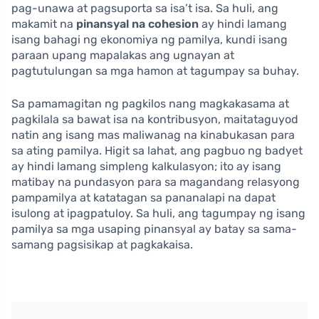
pag-unawa at pagsuporta sa isa’t isa. Sa huli, ang
makamit na
pinansyal na cohesion
ay hindi lamang
isang bahagi ng ekonomiya ng pamilya, kundi isang
paraan upang mapalakas ang ugnayan at
pagtutulungan sa mga hamon at tagumpay sa buhay.
Sa pamamagitan ng pagkilos nang magkakasama at
pagkilala sa bawat isa na kontribusyon, maitataguyod
natin ang isang mas maliwanag na kinabukasan para
sa ating pamilya. Higit sa lahat, ang pagbuo ng badyet
ay hindi lamang simpleng kalkulasyon; ito ay isang
matibay na pundasyon para sa magandang relasyong
pampamilya at katatagan sa pananalapi na dapat
isulong at ipagpatuloy. Sa huli, ang tagumpay ng isang
pamilya sa mga usaping pinansyal ay batay sa sama-
samang pagsisikap at pagkakaisa.