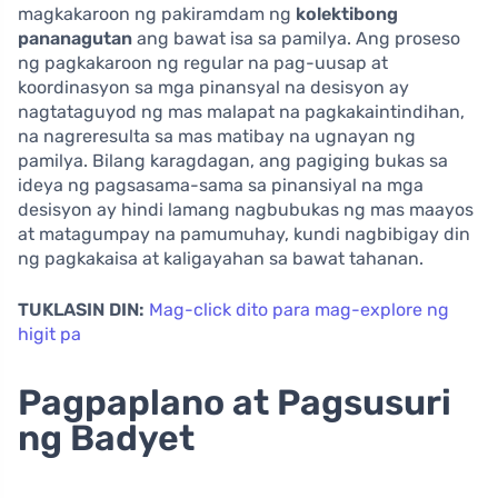
magkakaroon ng pakiramdam ng
kolektibong
pananagutan
ang bawat isa sa pamilya. Ang proseso
ng pagkakaroon ng regular na pag-uusap at
koordinasyon sa mga pinansyal na desisyon ay
nagtataguyod ng mas malapat na pagkakaintindihan,
na nagreresulta sa mas matibay na ugnayan ng
pamilya. Bilang karagdagan, ang pagiging bukas sa
ideya ng pagsasama-sama sa pinansiyal na mga
desisyon ay hindi lamang nagbubukas ng mas maayos
at matagumpay na pamumuhay, kundi nagbibigay din
ng pagkakaisa at kaligayahan sa bawat tahanan.
TUKLASIN DIN:
Mag-click dito para mag-explore ng
higit pa
Pagpaplano at Pagsusuri
ng Badyet