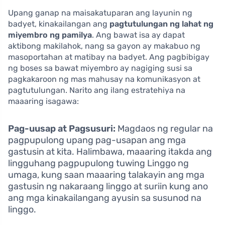
Upang ganap na maisakatuparan ang layunin ng
badyet, kinakailangan ang
pagtutulungan ng lahat ng
miyembro ng pamilya
. Ang bawat isa ay dapat
aktibong makilahok, nang sa gayon ay makabuo ng
masoportahan at matibay na badyet. Ang pagbibigay
ng boses sa bawat miyembro ay nagiging susi sa
pagkakaroon ng mas mahusay na komunikasyon at
pagtutulungan. Narito ang ilang estratehiya na
maaaring isagawa:
Pag-uusap at Pagsusuri:
Magdaos ng regular na
pagpupulong upang pag-usapan ang mga
gastusin at kita. Halimbawa, maaaring itakda ang
lingguhang pagpupulong tuwing Linggo ng
umaga, kung saan maaaring talakayin ang mga
gastusin ng nakaraang linggo at suriin kung ano
ang mga kinakailangang ayusin sa susunod na
linggo.