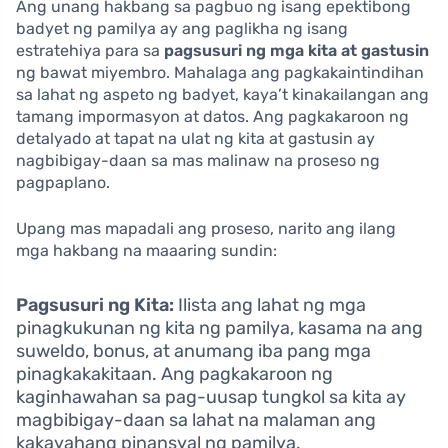
Ang unang hakbang sa pagbuo ng isang epektibong
badyet ng pamilya ay ang paglikha ng isang
estratehiya para sa
pagsusuri ng mga kita at gastusin
ng bawat miyembro. Mahalaga ang pagkakaintindihan
sa lahat ng aspeto ng badyet, kaya’t kinakailangan ang
tamang impormasyon at datos. Ang pagkakaroon ng
detalyado at tapat na ulat ng kita at gastusin ay
nagbibigay-daan sa mas malinaw na proseso ng
pagpaplano.
Upang mas mapadali ang proseso, narito ang ilang
mga hakbang na maaaring sundin:
Pagsusuri ng Kita:
Ilista ang lahat ng mga
pinagkukunan ng kita ng pamilya, kasama na ang
suweldo, bonus, at anumang iba pang mga
pinagkakakitaan. Ang pagkakaroon ng
kaginhawahan sa pag-uusap tungkol sa kita ay
magbibigay-daan sa lahat na malaman ang
kakayahang pinansyal ng pamilya.