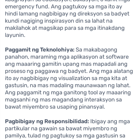
emergency fund. Ang pagtukoy sa mga ito ay
hindi lamang nagbibigay ng direksyon sa badyet
kundi nagiging inspirasyon din sa lahat na
makilahok at magsikap para sa mga itinakdang
layunin.
Paggamit ng Teknolohiya:
Sa makabagong
panahon, maraming mga aplikasyon at software
ang maaaring gamitin upang mas mapadali ang
proseso ng paggawa ng badyet. Ang mga alatang
ito ay nagbibigay ng visualization sa mga kita at
gastusin, na mas madaling maunawaan ng lahat.
Ang paggamit ng mga ganitong tool ay maaaring
magsanhi ng mas magandang interaksyon sa
bawat miyembro sa usaping pinansyal.
Pagbibigay ng Responsibilidad:
Ibigay ang mga
partikular na gawain sa bawat miyembro ng
pamilya, tulad ng pagtukoy sa mga gastusin sa