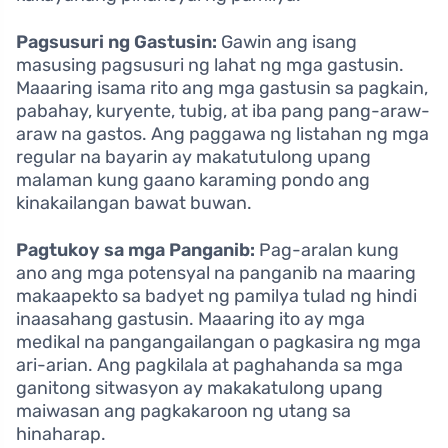
Pagsusuri ng Gastusin:
Gawin ang isang
masusing pagsusuri ng lahat ng mga gastusin.
Maaaring isama rito ang mga gastusin sa pagkain,
pabahay, kuryente, tubig, at iba pang pang-araw-
araw na gastos. Ang paggawa ng listahan ng mga
regular na bayarin ay makatutulong upang
malaman kung gaano karaming pondo ang
kinakailangan bawat buwan.
Pagtukoy sa mga Panganib:
Pag-aralan kung
ano ang mga potensyal na panganib na maaring
makaapekto sa badyet ng pamilya tulad ng hindi
inaasahang gastusin. Maaaring ito ay mga
medikal na pangangailangan o pagkasira ng mga
ari-arian. Ang pagkilala at paghahanda sa mga
ganitong sitwasyon ay makakatulong upang
maiwasan ang pagkakaroon ng utang sa
hinaharap.