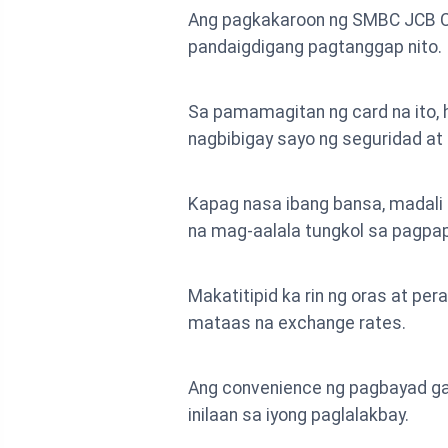
Ang pagkakaroon ng SMBC JCB Car
pandaigdigang pagtanggap nito.
Sa pamamagitan ng card na ito, h
nagbibigay sayo ng seguridad at
Kapag nasa ibang bansa, madali 
na mag-aalala tungkol sa pagpapa
Makatitipid ka rin ng oras at p
mataas na exchange rates.
Ang convenience ng pagbayad gam
inilaan sa iyong paglalakbay.