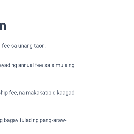
on
 fee sa unang taon.
ayad ng annual fee sa simula ng
hip fee, na makakatipid kaagad
ng bagay tulad ng pang-araw-