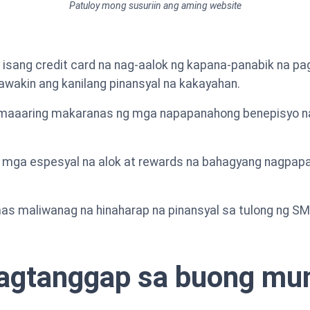
Patuloy mong susuriin ang aming website
 isang credit card na nag-aalok ng kapana-panabik na p
alawakin ang kanilang pinansyal na kakayahan.
 maaaring makaranas ng mga napapanahong benepisyo na
ng mga espesyal na alok at rewards na bahagyang nagpap
as maliwanag na hinaharap na pinansyal sa tulong ng SM
 pagtanggap sa buong mu