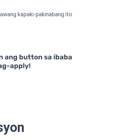
gawang kapaki-pakinabang ito
n ang button sa ibaba
ag-apply!
syon