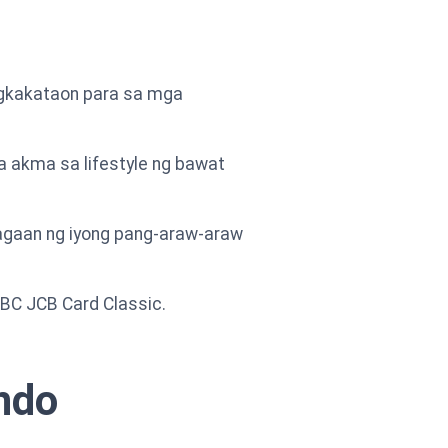
agkakataon para sa mga
 akma sa lifestyle ng bawat
agaan ng iyong pang-araw-araw
BC JCB Card Classic.
ndo