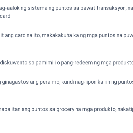
g-aalok ng sistema ng puntos sa bawat transaksyon, na 
card.
 ang card na ito, makakakuha ka ng mga puntos na puwed
g diskuwento sa pamimili o pang-redeem ng mga produkto
g ginagastos ang pera mo, kundi nag-iipon ka rin ng punt
palitan ang puntos sa grocery na mga produkto, nakati