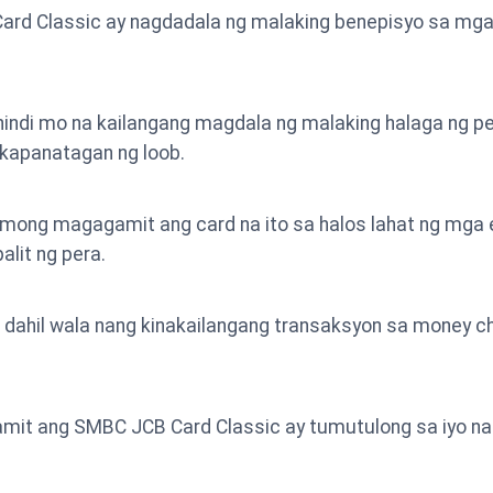
d Classic ay nagdadala ng malaking benepisyo sa mga bi
indi mo na kailangang magdala ng malaking halaga ng per
 kapanatagan ng loob.
mong magagamit ang card na ito sa halos lahat ng mga es
lit ng pera.
era dahil wala nang kinakailangang transaksyon sa money
it ang SMBC JCB Card Classic ay tumutulong sa iyo na 