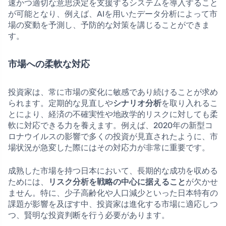
速かつ適切な意思決定を支援するシステムを導入すること
が可能となり、例えば、AIを用いたデータ分析によって市
場の変動を予測し、予防的な対策を講じることができま
す。
市場への柔軟な対応
投資家は、常に市場の変化に敏感であり続けることが求め
られます。定期的な見直しや
シナリオ分析
を取り入れるこ
とにより、経済の不確実性や地政学的リスクに対しても柔
軟に対応できる力を養えます。例えば、2020年の新型コ
ロナウイルスの影響で多くの投資が見直されたように、市
場状況が急変した際にはその対応力が非常に重要です。
成熟した市場を持つ日本において、長期的な成功を収める
ためには、
リスク分析を戦略の中心に据えること
が欠かせ
ません。特に、少子高齢化や人口減少といった日本特有の
課題が影響を及ぼす中、投資家は進化する市場に適応しつ
つ、賢明な投資判断を行う必要があります。