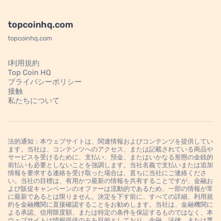
topcoinhq.com
topcoinhq.com
l利用規約
Top Coin HQ
プライバシーポリシー
接触
私たちについて
法的通知：本ウェブサイトは、関連情報およびコンテンツを提供してい
ます。当社は、コンテンツへのアクセス、または記載されている商品や
サービスを受けるために、支払い、預金、またはいかなる形態の金銭的
前払いも必要としないことを強調します。当社名義で支払いまたは追加
情報を要求する連絡を受け取った場合は、直ちに当社にご連絡くださ
い。当社の目標は、有用かつ最新の情報を共有することですが、金融お
よび販促キャンペーンのオファーは流動的であるため、一部の情報が常
に最新であるとは限りません。決定を下す前に、すべての詳細、利用規
約を金融機関に直接確認することをお勧めします。当社は、金融機関に
よる承認、信用限度額、または特定の条件を保証するものではなく、本
ウェブサイトは情報提供のみを目的としており、金融、法律、または専