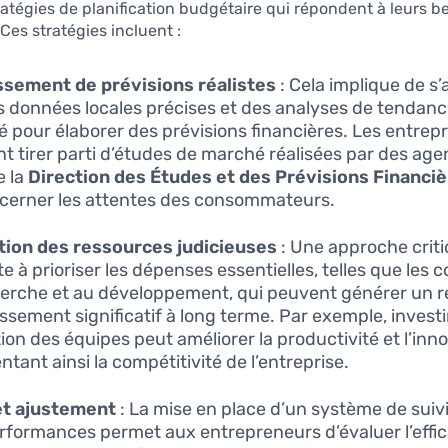
ratégies de planification budgétaire qui répondent à leurs b
 Ces stratégies incluent :
ssement de prévisions réalistes
: Cela implique de s
s données locales précises et des analyses de tendan
 pour élaborer des prévisions financières. Les entrep
t tirer parti d’études de marché réalisées par des ag
 la
Direction des Études et des Prévisions Financi
cerner les attentes des consommateurs.
tion des ressources judicieuses
: Une approche crit
e à prioriser les dépenses essentielles, telles que les co
herche et au développement, qui peuvent générer un r
issement significatif à long terme. Par exemple, investi
ion des équipes peut améliorer la productivité et l’inno
tant ainsi la compétitivité de l’entreprise.
et ajustement
: La mise en place d’un système de suivi
rformances permet aux entrepreneurs d’évaluer l’effic