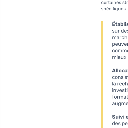
certaines st
spécifiques.
Établi
sur de
marché
peuven
comme
mieux 
Alloca
consist
la rec
invest
format
augmen
Suivi 
des pe