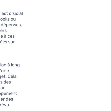
 est crucial
Books ou
s dépenses,
iers
ce à ces
sées sur
ion à long
d’une
get. Cela
rs des
Par
loppement
cer des
prévu.