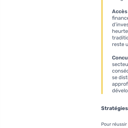
Accès 
financ
d’inve
heurte
tradit
reste u
Concu
secteu
conséq
se dis
approf
dévelo
Stratégies
Pour réussir