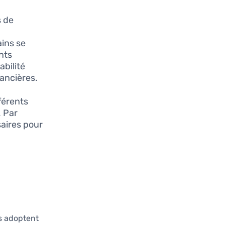
s de
ins se
nts
abilité
nancières.
fférents
. Par
aires pour
e
es adoptent