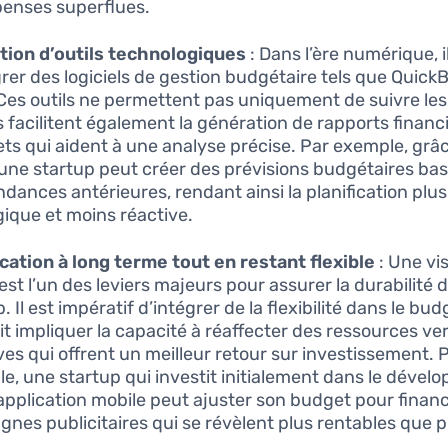
penses superflues.
ation d’outils technologiques
: Dans l’ère numérique, il
grer des logiciels de gestion budgétaire tels que Quick
Ces outils ne permettent pas uniquement de suivre le
ls facilitent également la génération de rapports financ
ts qui aident à une analyse précise. Par exemple, grâ
, une startup peut créer des prévisions budgétaires ba
ndances antérieures, rendant ainsi la planification plus
gique et moins réactive.
ication à long terme tout en restant flexible
: Une vis
est l’un des leviers majeurs pour assurer la durabilité 
. Il est impératif d’intégrer de la flexibilité dans le bud
it impliquer la capacité à réaffecter des ressources ve
ives qui offrent un meilleur retour sur investissement. 
e, une startup qui investit initialement dans le déve
application mobile peut ajuster son budget pour finan
nes publicitaires qui se révèlent plus rentables que 