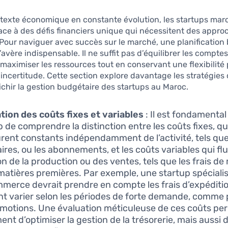
texte économique en constante évolution, les startups mar
ace à des défis financiers unique qui nécessitent des appro
Pour naviguer avec succès sur le marché, une planification
avère indispensable. Il ne suffit pas d’équilibrer les comptes;
 maximiser les ressources tout en conservant une flexibilité
l’incertitude. Cette section explore davantage les stratégies 
chir la gestion budgétaire des startups au Maroc.
tion des coûts fixes et variables
: Il est fondamental
p de comprendre la distinction entre les coûts fixes, qu
ent constants indépendamment de l’activité, tels que 
laires, ou les abonnements, et les coûts variables qui f
on de la production ou des ventes, tels que les frais d
matières premières. Par exemple, une startup spéciali
mmerce devrait prendre en compte les frais d’expéditi
t varier selon les périodes de forte demande, comme
omotions. Une évaluation méticuleuse de ces coûts pe
nt d’optimiser la gestion de la trésorerie, mais aussi d