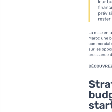
leur b
financ
prévisi
rester
La mise en œ
Maroc une b
commercial e
sur les oppo
croissance d
DÉCOUVREZ
Stra
budg
star