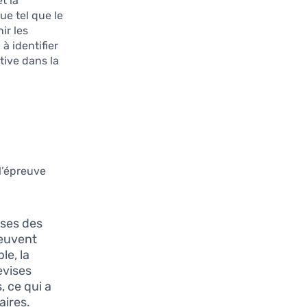
t la
e tel que le
ir les
à identifier
tive dans la
l’épreuve
sses des
peuvent
le, la
evises
, ce qui a
aires.