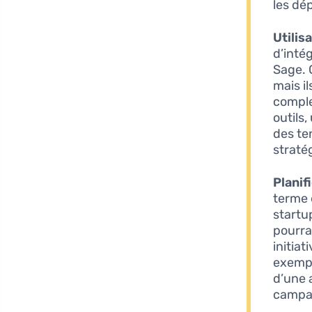
les dé
Utilis
d’inté
Sage. 
mais i
comple
outils
des te
straté
Planif
terme 
startup
pourra
initiat
exempl
d’une 
campag