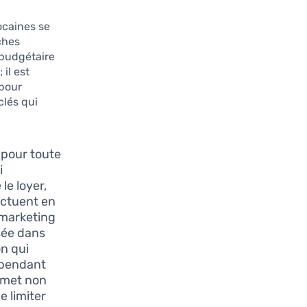
ocaines se
ches
 budgétaire
 il est
 pour
clés qui
 pour toute
i
le loyer,
luctuent en
e marketing
sée dans
on qui
 pendant
rmet non
e limiter