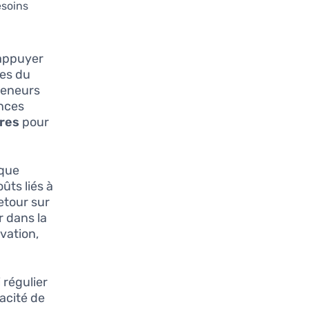
esoins
’appuyer
ces du
reneurs
ences
ères
pour
ique
ûts liés à
etour sur
r dans la
vation,
 régulier
acité de