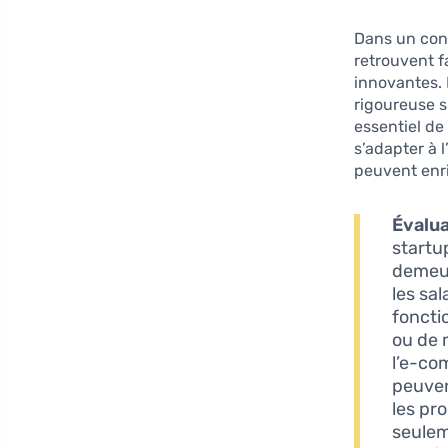
Dans un con
retrouvent f
innovantes. 
rigoureuse s’
essentiel de
s’adapter à 
peuvent enri
Évalua
startu
demeur
les sa
foncti
ou de 
l’e-co
peuven
les pr
seuleme