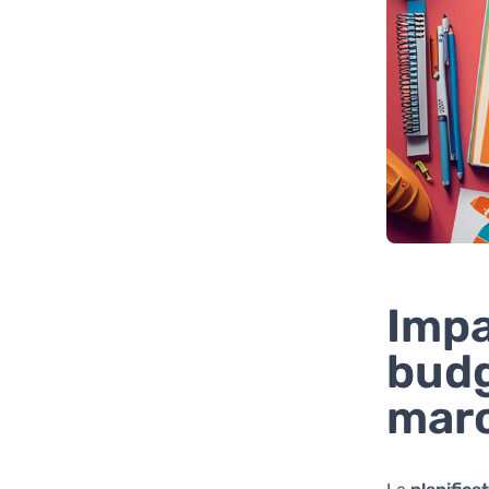
Impa
budg
mar