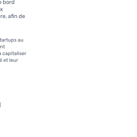
e bord
ux
re, afin de
tartups au
ent
 capitaliser
é et leur
n