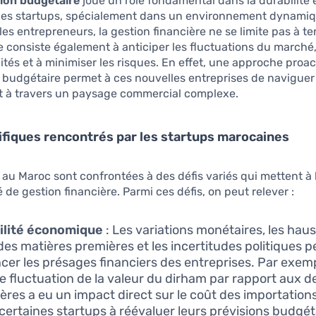
tion budgétaire
joue un rôle fondamental dans la durabilité e
des startups, spécialement dans un environnement dynamiqu
es entrepreneurs, la gestion financière ne se limite pas à ten
e consiste également à anticiper les fluctuations du marché, 
ités et à minimiser les risques. En effet, une approche proac
n budgétaire permet à ces nouvelles entreprises de naviguer
t à travers un paysage commercial complexe.
ifiques rencontrés par les startups marocaines
 au Maroc sont confrontées à des défis variés qui mettent à 
 de gestion financière. Parmi ces défis, on peut relever :
ilité économique
: Les variations monétaires, les hau
des matières premières et les incertitudes politiques 
ncer les présages financiers des entreprises. Par exemp
e fluctuation de la valeur du dirham par rapport aux d
ères a eu un impact direct sur le coût des importations
 certaines startups à réévaluer leurs prévisions budgét