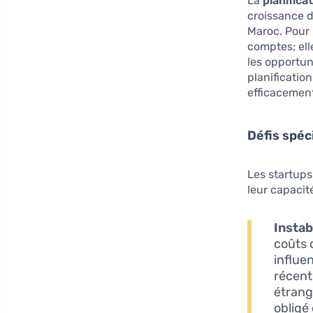
La
planifica
croissance 
Maroc. Pour l
comptes; ell
les opportun
planificatio
efficacemen
Défis spéc
Les startups
leur capacité
Instab
coûts 
influe
récent
étrang
obligé