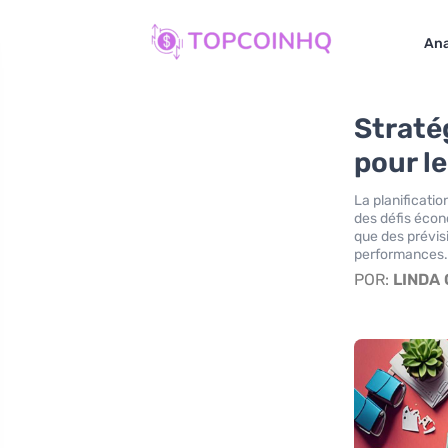
Ana
Straté
pour l
La planificatio
des défis écon
que des prévisi
performances. 
POR:
LINDA