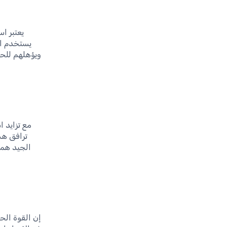
يعتبر ا
يستخدم ال
ويؤهلهم للح
مع تزايد 
ترافق هذا
الجيد هما
إن القوة الح