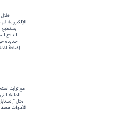
خلال ج
الإلكترونية لم
يستطيع ا
الدفع الس
جديدة حيث
إضافةً لذل
مع تزايد استخ
المالية الت
مثل “إنستابا
الأدوات مصدرًا 