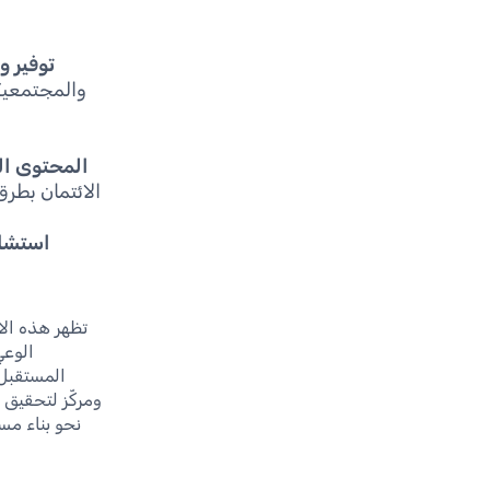
توفير 
والمجتمعية
المحتوى ال
الائتمان بطرق
استشار
تظهر هذه الا
الوعي
المستقبل.
ومركّز لتحقيق 
نحو بناء مس