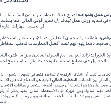
الاستفادة من ال
ورش عمل وندوات:
أصبح هناك اهتمام متزايد من المؤسسات الت
 في تقديم ورش عمل تهدف إلى تعزيز الوعي المالي، مما يساعد 
في تحسين مهارات إدارة أ
رقمي:
زيادة توفر المحتوى التعليمي عبر الإنترنت حول استخدام
 صحيحة، مما يتيح لهم تعلم أفضل الممارسات لتجنُّب المخاطر ا
ة الخبراء:
تزايد التواصل مع الخبراء الماليين يعزز من قدرة الش
الحصول على نصائح استثمارية وتخطيط مالي يتناسب مع احتيا
تجاهات كيف أن الثقافة الرقمية لا تساهم فقط في تسهيل التسوق، بل
 المالي بين الشباب.
التخطيط المالي
الجيد هو المفتاح لتحقيق الاستق
 يجب على هؤلاء الشباب أن يفهموا أهمية استخدام بطاقات الائتما
أهدافهم المالية. وفي النهاية، فإن الاستعداد المالي الجيد يمكن أن ي
تقبل مشرق ومزدهر. لنبدأ معًا هذه الرحلة نحو وعي مالي أفضل وإدارة
فالمس