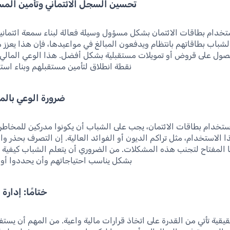
تحسين السجل الائتماني وتأمين المس
ستخدام بطاقات الائتمان بشكل مسؤول وسيلة فعالة لبناء سمعة ائتمانية
شباب بطاقاتهم بانتظام ويدفعون المبالغ في مواعيدها، فإن هذا يعزز 
صول على قروض أو تمويلات مستقبلية بشكل أفضل. هذا الوعي المالي 
نقطة انطلاق لتأمين مستقبلهم وبناء استق
ضرورة الوعي بالمخ
استخدام بطاقات الائتمان، يجب على الشباب أن يكونوا مدركين للمخاطر 
 الاستخدام، مثل تراكم الديون أو الفوائد العالية. إن التصرف بحذر وا
 المفتاح لتجنب هذه المشكلات. من الضروري أن يتعلم الشباب كيفية إد
بشكل يناسب احتياجاتهم وأن يحددوا أول
ختامًا: إدارة
قيقية تأتي من القدرة على اتخاذ قرارات مالية واعية. من المهم أن يست