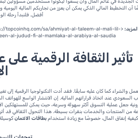
 الجديدة في عالم المال وأن يسعوا ليكونوا مستخدمين مسؤولين لبطاق
مًا أن التخطيط المالي الذكي يمكن أن يعزز من تجاربكم المالية اليومية 
أفضل. فلنبدأ رحلة الوع
لمزيد:
ps://topcoinhq.com/sa/ahmiyat-al-taleem-al-mali-lil-
en-al-judud-fi-al-mamlaka-al-arabiya-al-saudia
تأثير الثقافة الرقمية على 
ال
عمل والشراء كما كان عليه سابقًا. فقد أدت التكنولوجيا الرقمية إلى تغ
السعودي عند اتخاذ قراراتهم المالية. إن الانتشار الواسع للهواتف ال
ترونية جعل عملية التسوق أكثر سهولة وسرعة، حيث يمكن للمستهلكين ال
ة من المنتجات والخدمات بنقرات بسيطة. هذا التحول الثقافي قد أث
يفية إنفاق المال، خصوصًا مع زيادة استخدام
بطاقات الائتمان
كوسيلة 
توجهات التسوق