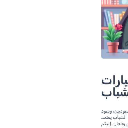
يارات
شباب
سعوديين، ويعود
 الشباب يعتمد
وفعال. إليكم