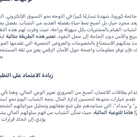
ائحة كورونا، شهدنا تسارعًا كبيرًا في التوجه نحو التسوق الإلكتروني. ا
 يعد مجرد خيار، بل أصبح نمط حياة يفضله العديد من الشباب. بفضل بطا
لشباب القيام بالمشتريات بكل سهولة وراحة، حيث وفرت لهم هذه التقن
ريع والآمن دون الحاجة إلى حمل النقود.
تعتبر هذه الطريقة مثالية
لبد
 يمكنهم الاستمتاع بالخصومات والعروض الحصرية التي تقدمها المواقع
ك، فإن توفر معلومات واضحة حول الأمان الرقمي يعزز من ثقة المستخد
بع
زيادة الاعتماد على التطب
دام بطاقات الائتمان، أصبح من الضروري تعزيز الوعي المالي، وهنا تأتي 
ي تقدم خيارات متنوعة لتحسين إدارة المال. يتجه الشباب اليوم نحو اس
ير” و”سداد”، التي تساعدهم على تتبع نفقاتهم وتحليل ميزانياتهم الشخ
هامًا للتوعية المالية
، حيث تمكّن الشباب من فهم سلوكهم المالي بش
يؤدي إلى اتخاذ قرارات ما