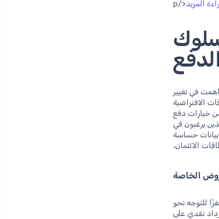
ءة المزيد
</p
 سلوك
لدفع
اهمت في تغيير
ات الافتراضية
من خيارات دفع
ين يرغبون في
 بيانات حساسة
قات الائتمان.
عروض الخاصة
ًا للتوجه نحو
رداد نقدي على