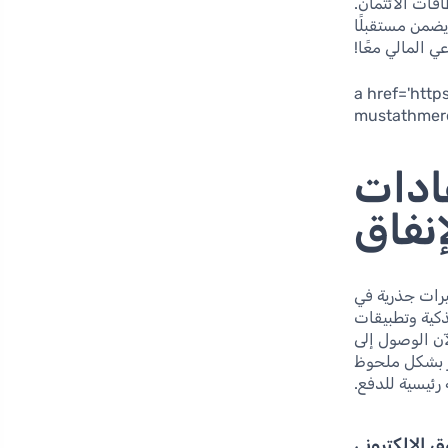
ات الائتمان.
ويضمن مستقبلًا
ي المالي معًا!
<a href='htt
mustathmere
عادات
إنفاق
ييرات جذرية في
ذكية وتطبيقات
آن الوصول إلى
ر بشكل ملحوظ
رئيسية للدفع.
 الإلكتروني