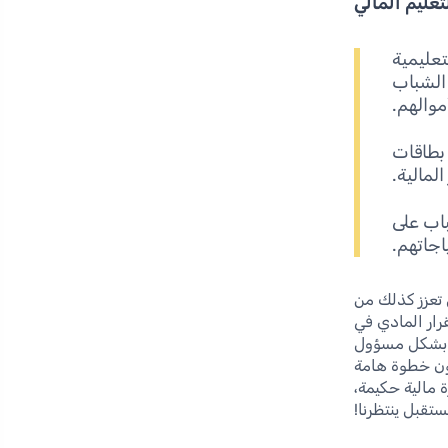
تعليم المالي
عليمية
الشباب
موالهم.
 بطاقات
لمالية.
باب على
جاتهم.
 تعزز كذلك من
رار المادي في
ن بشكل مسؤول
كون خطوة هامة
 مالية حكيمة،
تقبل ينتظرنا!