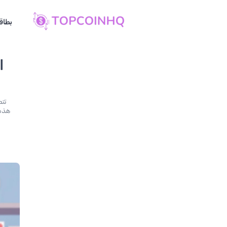
بطاقة
ا
تتط
هذه 