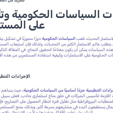
للمزيد من المع
ت السياسات الحكومية وتأث
على المستث
استثمار الحديث، تلعب
السياسات الحكومية
دورًا محوريًا في تشكيل بيئ
يتطلب عالم الاستثمار الكثير من التحديات، ولذلك فإن استيعاب المست
هذه السياسات يمكن أن يكون مفتاحًا لتحقيق النجاح. في المقالة التالي
ت الحكومية على الاستثمارات وكيفية استفادة المستثمرين من هذه ال
الإجراءات التنظ
راءات التنظيمية جزءًا أساسيًا من السياسات الحكومية
، حيث يساهم 
للازمة لتأسيس الشركات في خلق مناخ استثماري جاذب. فعلى سبيل الم
متطلبات البيروقراطية مثل تقليل فترة انتظار الحصول على التصاريح، فإ
عمال يستطيعون البدء في مشاريعهم بسرعة أكبر. وبذلك، يمنح المستثمر
التركيز على تطوير الأفكار وتنفيذها بدلاً من الانشغال بالإج