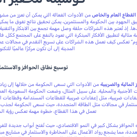
لقطاع العام والخاص
من الأدوات الفعالة التي يمكن أن تعزز من مشه
سيق الجهود بين الحكومة والمستثمرين، يمكن تحقيق نتائج تفوق ما يمك
ا. إذ تُعتبر هذه الشراكات حلقة وصل مهمة تجمع بين الابتكار والتقنية
 مثالية لتطبيق الأفكار المبتكرة التي تعود بالنفع على المجتمع ككل. ف
وم” تعكس كيف تعمل هذه الشراكات على تسريع التقدم في مجالات ع
المدينة إلى أن تكون مركزًا عالميًا للتكنول
توسيع نطاق الحوافز والاستثمار
 المالية والضريبية
من الأدوات التي تسعى الحكومة من خلالها إلى زيادة 
ت الأجنبية والمحلية. على سبيل المثال، وضعت الحكومة السعودية العد
فاءات ضريبية، مثل إعفاءات ضريبية للقطاعات المستدامة وقطاعات الت
الاستثمار في مجالات مثل الطاقة المتجددة، حيث تسعى الحكومة لجذب 
تعمل في هذا القطاع، خطوة مهمة تعكس رؤية السعودي
الحوافز بشكل كبير في النمو الاقتصادي، حيث تُفتح أبواب جديدة للفر
دة، مما يشجع رواد الأعمال على المخاطرة والاستثمار في مشاريع مبت