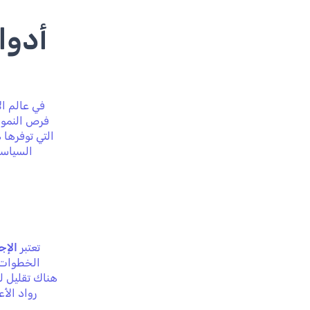
أدوا
في عالم ال
فرص النمو. 
التي توفرها 
السياسا
تعتبر
الإج
الخطوات ا
هناك تقليل لل
رواد الأ