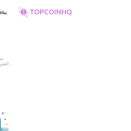
بطاقة
أ
تس
التشري