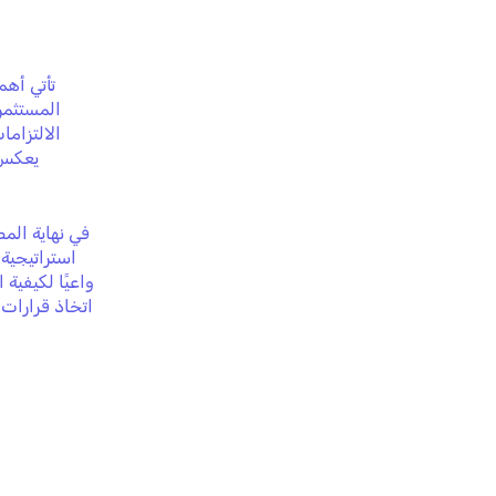
تأتي أه
المستثمر
الالتزاما
يعكس م
في نهاية الم
استراتيجية
واعيًا لكيفية
اتخاذ قرارات 