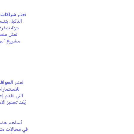
تعتبر
شراكات ا
الذكية. بتن
جهة بمفرده
تمثل منصة
مشروع “ني
تُعتبر
الحوافز
للاستثمارا
التي تقدم إع
يُعَد تحفيز 
تُساهم هذه 
في مجالات متعد