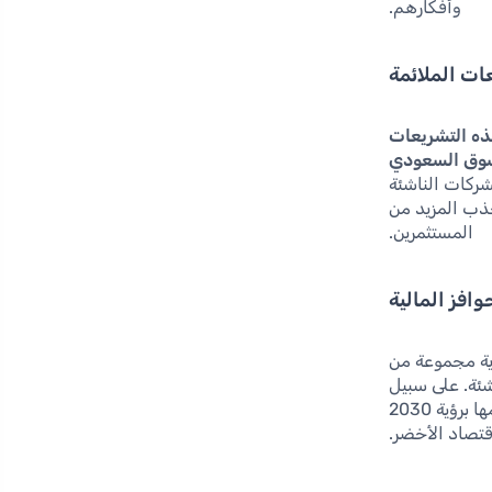
وأفكارهم.
ات الملائمة
ه التشريعات
السوق السعودي
شركات الناشئة
جذب المزيد من
المستثمرين.
وافز المالية
ية مجموعة من
شئة. على سبيل
المثال، أطلقت الحكومة برامج دعم لمشاريع الطاقة المتجددة، مما يعكس التزامها برؤية 2030
اقتصاد الأخضر.