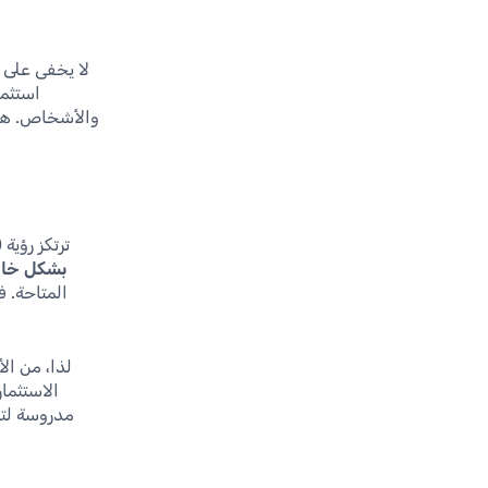
لا يخفى على 
استثما
والأشخاص. هذا
ترتكز رؤية 2030 على تحويل الاقتصاد السعودي إلى مجتمع يركز على الابتكارات.
بشكل خاص 
المتاحة. ف
لذا، من ال
الاستثما
مدروسة لتح