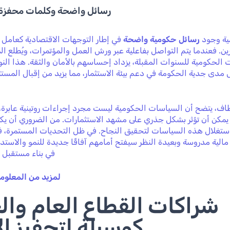
رسائل واضحة وكلمات محفزة 
مية وجود
رسائل حكومية واضحة
في إطار التوجهات الاقتصادية كعام
ين. فعندما يتم التواصل بفاعلية عبر ورش العمل والمؤتمرات، ويُطلع ا
ت الحكومية للسنوات المقبلة، يزداد إحساسهم بالأمان والثقة. هذا الن
دى جدية الحكومة في دعم بيئة الاستثمار، مما يزيد من إقبال المستث
طاف، يتضح أن السياسات الحكومية ليست مجرد إجراءات روتينية عابرة
 يمكن أن تؤثر بشكل جذري على مشهد الاستثمارات. من الضروري أن يك
 استغلال هذه السياسات لتحقيق النجاح. في ظل التحديات المستمرة، ف
مالية مدروسة وبعيدة النظر سيفتح أمامهم آفاقًا جديدة للنمو والاستد
في بناء مستقبل 
لمزيد من المعلوم
شراكات القطاع العام وا
كوسيلة لتحفيز الا