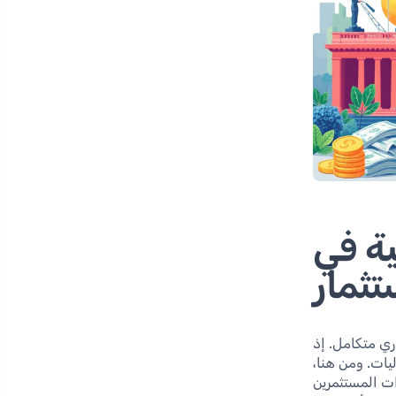
ة في
تثمار
ري متكامل. إذ
يات. ومن هنا،
ت المستثمرين