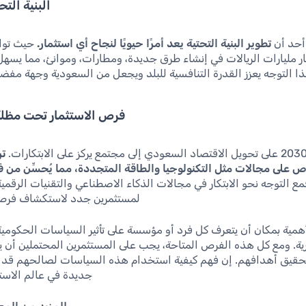
البنية التح
أحد أن
تطوير البنية التحتية يعد أمرًا حيويًا لنجاح أي استثمار.
حيث توا
ر مليارات الريالات في إنشاء طرق جديدة، ومطارات، وموانئ، مما يسهل
 التوجه يعزز القدرة التنافسية للبلد ويجعل من السعودية وجهة مفضل
فرص الاستثمار تحت مظلة رؤي
تر
على مجالات مثل التكنولوجيا والطاقة المتجددة، مما يُحسِّن من ف
مع التوجه نحو الابتكار في مجالات الذكاء الاصطناعي والتقنيات الرقمية
لمستثمرين جدد لاستكشاف فرص 
أهمية بمكان أن يتعرف كل فرد أو مؤسسة على تأثير السياسات الحكومية
رية. ومع كل هذه الفرص المتاحة، يجب على المستثمرين المحتملين أن
قيق أهدافهم. إن فهم كيفية استخدام هذه السياسات لصالحهم قد ي
جديدة في عالم الاستث