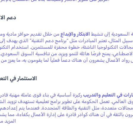
دعم الاب
 السعودية إلى تنشيط
الابتكار والإبداع
من خلال تقديم حوافز مادية ومع
سبيل المثال، تعتبر المبادرات مثل “برنامج دعم التقنية” الذي يهدف إلى
الات التكنولوجيا الناشئة، خطوة محفزة للمستثمرين. استخدام التكنول
الاصطناعي، يمنح فرصًا هائلة للنمو ويزيد من تنافسية السوق السعودي
رواد الأعمال يشعرون أن هناك دعماً فعلياً لما يقومون به، ما يعزز م
الاستثمار في التع
ارات في التعليم والتدريب
ركيزة أساسية في بناء قوى عاملة مهنية قادر
 العالمي. تعمل الحكومة على تطوير برامج تعليمية تستهدف تزويد الش
 مجالات متعددة، مثل التقنية والطاقة المتجددة. فعندما يتم إعداد
ون بالثقة في أن هناك كوادر قادرة على إدارة الأعمال بكفاءة، مما 
المزيد من