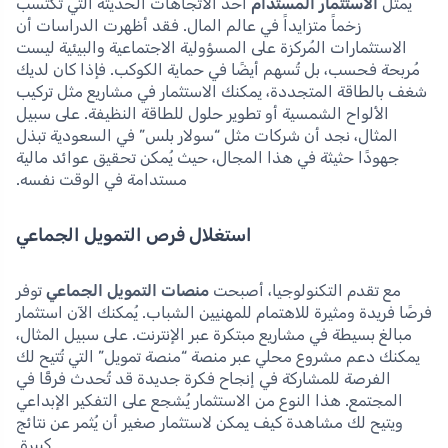
يمثل
الاستثمار المستدام
أحد الاتجاهات الحديثة التي تكتسب
زخماً متزايداً في عالم المال. فقد أظهرت الدراسات أن
الاستثمارات المُركزة على المسؤولية الاجتماعية والبيئية ليست
مُربحة فحسب، بل تُسهم أيضًا في حماية الكوكب. فإذا كان لديك
شغف بالطاقة المتجددة، يمكنك الاستثمار في مشاريع مثل تركيب
الألواح الشمسية أو تطوير حلول للطاقة النظيفة. على سبيل
المثال، نجد أن شركات مثل “سولار بلس” في السعودية تبذل
جهودًا حثيثة في هذا المجال، حيث يُمكن تحقيق عوائد مالية
مستدامة في الوقت نفسه.
استغلال فرص التمويل الجماعي
مع تقدم التكنولوجيا، أصبحت
منصات التمويل الجماعي
توفر
فرصًا فريدة ومثيرة للاهتمام للمهنيين الشباب. يُمكنك الآن استثمار
مبالغ بسيطة في مشاريع مبتكرة عبر الإنترنت. على سبيل المثال،
يمكنك دعم مشروع محلي عبر منصة “منصة تمويل” التي تُتيح لك
الفرصة للمشاركة في إنجاح فكرة جديدة قد تُحدث فرقًا في
المجتمع. هذا النوع من الاستثمار يُشجع على التفكير الإبداعي
ويتيح لك مشاهدة كيف يمكن لاستثمار صغير أن يُثمر عن نتائج
كبيرة.