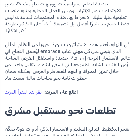
جديدة لتعلم استراتيجيات ووجهات نظر مختلفة. تعتبر
الاجتماعات عبر الإنترنت وورش العمل المحلية بمثابة منصات
تعليمية غنية عليك الانخراط بها. هذه المجتمعات تُساعدك ليس
فقط لتصبح مستثمرًا أفضل، بل تُشجعك أيضاً على التفكير بطريقة
أكثر ابتكارًا.
في النهاية، تُعتبر هذه الاستراتيجيات جزءًا حيويًا من النظام المالي
الذي ينبغي على كل مهني شاب embrace ليُحقق النجاح في
عالم الاستثمار. التوجه إلى آفاق جديدة واستغلال الفرص المتاحة
يُميز الفئات الشابة الطموحة التي تسعى لبناء مستقبل واعد. من
خلال تعزيز المعرفة والفهم للمخاطر والفرص، يمكنك ضمان
خطوات ثابتة نحو نجاحات مالية مستدامة.
اطلع على المزيد:
انقر هنا لتقرأ المزيد
تطلعات نحو مستقبل مشرق
يعتبر
التخطيط المالي السليم
والاستثمار الذكي أدوات قوية يمكّن
بها الشباب في المملكة العربية السعودية تحقيق أحلامهم