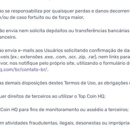
não se responsabiliza por quaisquer perdas e danos decorren
e/ou de caso fortuito ou de força maior.
não envia nem solicita depósitos ou transferências bancária
anceiro.
ão envia e-mails aos Usuários solicitando confirmação de d
is (ex.: extensões .exe, .com, .scr, .zip, .rar), nem links pa
or, nos notifique pelo próprio site, utilizando o formulário 
hq.com/br/contato-br/
.
das demais disposições destes Termos de Uso, as obrigações 
uer direitos de terceiros ao utilizar o Top Coin HQ;
op Coin HQ para fins de monitoramento ou assédio a terceiros;
em atividades fraudulentas, ilegais, desonestas ou impróprias