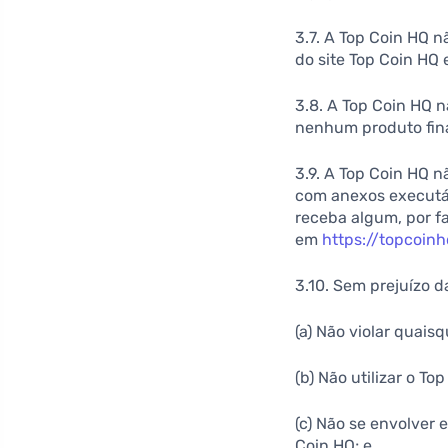
3.7. A Top Coin HQ 
do site Top Coin HQ 
3.8. A Top Coin HQ 
nenhum produto fin
3.9. A Top Coin HQ n
com anexos executáve
receba algum, por fav
em
https://topcoin
3.10. Sem prejuízo 
(a) Não violar quaisq
(b) Não utilizar o T
(c) Não se envolver 
Coin HQ; e