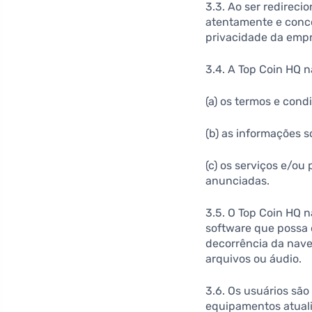
3.3. Ao ser redireci
atentamente e conco
privacidade da emp
3.4. A Top Coin HQ n
(a) os termos e cond
(b) as informações 
(c) os serviços e/o
anunciadas.
3.5. O Top Coin HQ n
software que possa 
decorrência da naveg
arquivos ou áudio.
3.6. Os usuários sã
equipamentos atuali