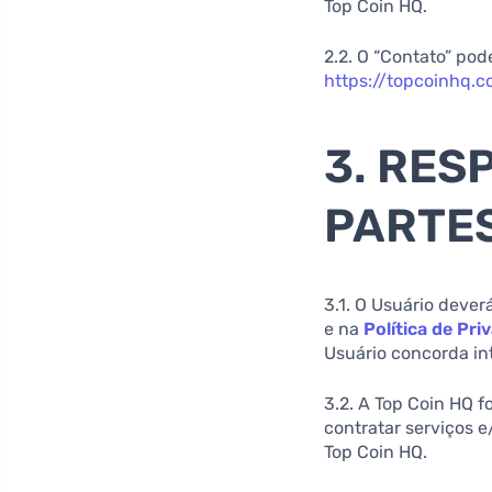
Top Coin HQ.
2.2. O “Contato” pod
https://topcoinhq.c
3. RES
PARTE
3.1. O Usuário deve
e na
Política de Pri
Usuário concorda in
3.2. A Top Coin HQ f
contratar serviços 
Top Coin HQ.