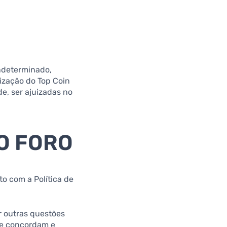
indeterminado,
ização do Top Coin
de, ser ajuizadas no
O FORO
to com a Política de
r outras questões
nte concordam e