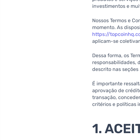
investimentos e muit
Nossos Termos e Con
momento. As disposi
https://topcoinhq.c
aplicam-se coletivam
Dessa forma, os Ter
responsabilidades, d
descrito nas seções 
É importante ressal
aprovação de crédito
transação, conceder
critérios e políticas 
1. ACE