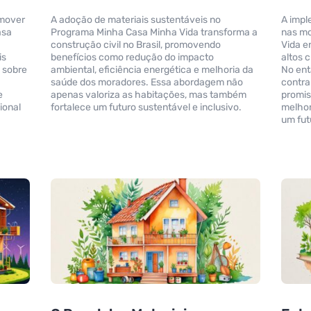
omover
A adoção de materiais sustentáveis no
A impl
asa
Programa Minha Casa Minha Vida transforma a
nas mo
construção civil no Brasil, promovendo
Vida e
is
benefícios como redução do impacto
altos c
 sobre
ambiental, eficiência energética e melhoria da
No ent
saúde dos moradores. Essa abordagem não
contra
e
apenas valoriza as habitações, mas também
promis
ional
fortalece um futuro sustentável e inclusivo.
melhor
um fut