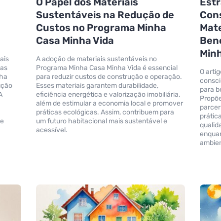
O Papel dos Materiais
Estr
Sustentáveis na Redução de
Con
Custos no Programa Minha
Mate
Casa Minha Vida
Bene
Minh
ais
A adoção de materiais sustentáveis no
nas
Programa Minha Casa Minha Vida é essencial
O arti
nha
para reduzir custos de construção e operação.
consci
ução
Esses materiais garantem durabilidade,
para b
A
eficiência energética e valorização imobiliária,
Propõe
além de estimular a economia local e promover
parcer
práticas ecológicas. Assim, contribuem para
prátic
 e
um futuro habitacional mais sustentável e
qualid
acessível.
enquan
ambien