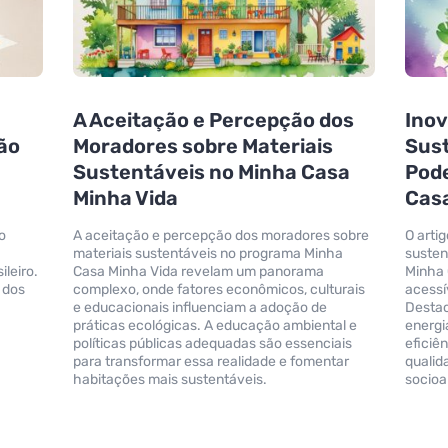
A Aceitação e Percepção dos
Inov
ão
Moradores sobre Materiais
Sust
Sustentáveis no Minha Casa
Pod
Minha Vida
Casa
o
A aceitação e percepção dos moradores sobre
O arti
materiais sustentáveis no programa Minha
susten
leiro.
Casa Minha Vida revelam um panorama
Minha 
 dos
complexo, onde fatores econômicos, culturais
acessí
e educacionais influenciam a adoção de
Destac
práticas ecológicas. A educação ambiental e
energi
políticas públicas adequadas são essenciais
eficiê
para transformar essa realidade e fomentar
qualid
habitações mais sustentáveis.
socioa