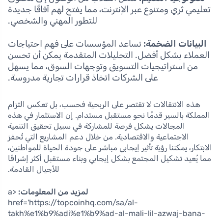
تعليمي ثري ومتنوع عبر الإنترنت، مما يفتح لهم آفاقًا جديدة
للتطور المهني والشخصي.
البيانات الضخمة:
تساعد المؤسسات على فهم احتياجات
العملاء بشكل أفضل. التحليلات المتقدمة يمكن أن تحسن
من استراتيجيات التسويق وتوجهات السوق، مما يسهل
على الشركات اتخاذ قرارات تجارية مدروسة.
هذه الانتقالات لا تقتصر على الربحية فحسب، بل تعكس التزام
المملكة بالسير قدمًا نحو مستقبل مستدام. إن الاستثمار في هذه
المجالات يشكل فرصة للمشاركة في سبيل تحقيق التنمية
الاجتماعية والاقتصادية. من خلال دعم المشاريع التي تُحفز
الابتكار، يمكننا رؤية تأثير إيجابي مباشر على جودة الحياة للمواطنين،
مما يُعيد تشكيل المجتمع بشكل إيجابي وبناء مستقبل أكثر إشراقًا
للأجيال القادمة.
لمزيد من المعلومات:
<a
href='https://topcoinhq.com/sa/al-
takh%e1%b9%adi%e1%b9%ad-al-mali-lil-azwaj-bana-