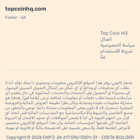
topcoinhq.com
Footer - SA
Top Coin HQ
اتصال
سياسة الخصوصية
شروط الاستخدام
عنّا
إشعار قانوني: يوفر هذا الموقع الإلكتروني معلومات ومحتوى ذا صلة. نؤكد أننا لا
نطلب أي مدفوعات أو ودائع أو أي شكل من أشكال التمويل المسبق للوصول
إلى محتوانا أو الحصول على المنتجات والخدمات المذكورة. في حال تلقيتم أي
مراسلات باسمنا تطلب دفعات أو معلومات إضافية، يُرجى إبلاغنا فورًا. هدفنا هو
مشاركة معلومات مفيدة ومحدثة، ولكن نظرًا لطبيعة العروض المالية والترويجية
المتغيرة باستمرار، قد لا تكون بعض المعلومات محدثة دائمًا. نوصي بالتحقق من
جميع التفاصيل والشروط والأحكام مباشرةً مع المؤسسات المالية قبل اتخاذ أي
قرار. من المهم التنويه إلى أننا لا نضمن الموافقات أو حدود الائتمان أو الشروط
الخاصة التي تقدمها المؤسسات المالية، وأن هذا الموقع الإلكتروني مخصص
لأغراض إعلامية فقط، ولا ينبغي تفسيره على أنه نصيحة مالية أو قانونية أو مهنية.
Copyright © 2026 CNPJ: 24.617.596/0001-31 - COSTA BUILDER