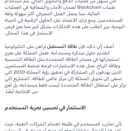
التي تسهل من عمليات الدفع والتحويل المالي. يتم استخدام
تقنيات Blockchain لضمان الأمان والشفافية في العمليات
المالية، مما يجعل العمل المصرفي أكثر سهولة وثقة
للمستخدمين. ومع تزايد الاعتماد على الحلول الرقمية في الحياة
اليومية، يبرز الطلب على هذه الابتكارات بشكل كبير مما يعزز فرص
الاستثمار في هذا المجال.
أضف إلى ذلك، فإن
طاقة المستقبل
تراهن على التكنولوجيا
لتقديم حلول مبتكرة ومستدامة. تعمل المملكة على تعزيز
استثماراتها في مصادر الطاقة المتجددة مثل الطاقة الشمسية
وطاقة الرياح. تمثل هذه الاستثمارات فرصة ضخمة للمستثمرين
الذين يهدفون إلى المشاركة في تحقيق رؤية المملكة 2030 التي
تسعى إلى تحويل المملكة إلى مركز عالمي للطاقة. المشاريع التي
تركز على استغلال الطاقة المتجددة ليست فقط مستدامة، بل تُعزز
من الإنتاجية أيضًا.
الاستثمار في تحسين تجربة المستخدم
تأتي تجارب المستخدم في طليعة اهتمام الشركات التقنية، حيث
تُعد هذا المجال مفتاحًا لنجاح أي منتج أو خدمة. في السنوات