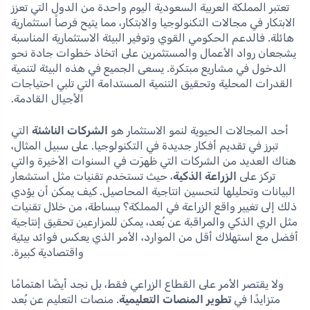
تعتبر المملكة العربية السعودية اليوم واحدة من الدول التي تعزز
الابتكار في مجالات التكنولوجيا والابتكار، مما يتيح فرصاً استثمارية
هائلة. فالدعم الحكومي القوي وتوفير البيئة الاستثمارية المناسبة
يشجعان رواد الأعمال والمستثمرين على اتخاذ خطوات جادة نحو
الدخول في مشاريع مبتكرة. يسعى الجميع في هذه البيئة لتنمية
القدرات المحلية وتحقيق التنمية المستدامة التي تلبي احتياجات
الأجيال القادمة.
أحد المجالات الحيوية لنمو الاستثمار هو
الشركات الناشئة
التي
تبرز في تقديم أفكار جديدة في التكنولوجيا. على سبيل المثال،
هناك العديد من الشركات التي ظهرَت في السنوات الأخيرة والتي
تركز على
الزراعة الذكية
، حيث تستخدم تقنيات مثل استشعار
البيانات وتحليلها لتحسين انتاجية المحاصيل. كيف يمكن أن يؤدي
ذلك إلى تغيير واقع الزراعة في المملكة؟ ببساطة، من خلال تقنيات
مثل الري الذكي والمراقبة عن بُعد، يمكن للمزارعين تحقيق إنتاجية
أفضل مع استهلاك أقل من الموارد، الأمر الذي يعكس فوائد بيئية
واقتصادية كبيرة.
ولا يقتصر الأمر على القطاع الزراعي فقط، بل نجد أيضًا اهتمامًا
متزايدًا في
تطوير المنصات التعليمية
. منصات التعليم عن بُعد