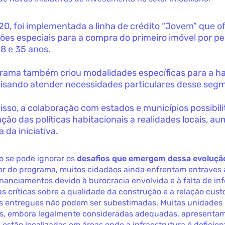
0, foi implementada a linha de crédito “Jovem” que o
ões especiais para a compra do primeiro imóvel por p
18 e 35 anos.
rama também criou modalidades específicas para a h
 visando atender necessidades particulares desse seg
isso, a colaboração com estados e municípios possibili
ção das políticas habitacionais a realidades locais, a
a da iniciativa.
o se pode ignorar os
desafios que emergem dessa evoluçã
or do programa, muitos cidadãos ainda enfrentam entraves 
inanciamentos devido à burocracia envolvida e à falta de in
as críticas sobre a qualidade da construção e a relação cust
s entregues não podem ser subestimadas. Muitas unidades
is, embora legalmente consideradas adequadas, apresenta
e estão localizadas em áreas onde a infraestrutura é deficie