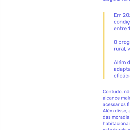
Em 202
condiç
entre 
O prog
rural,
Além d
adapta
eficáci
Contudo, nã
alcance mai
acessar os f
Além disso, 
das moradia
habitaciona
estruturais 