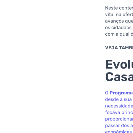
Neste conte
vital na ofe
avanços que
os cidadãos
com a qualid
VEJA TAMB
Evol
Casa
O
Programa 
desde a sua 
necessidades
focava princ
proporcionan
passar dos a
econômicas d