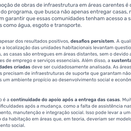
oção de obras de infraestrutura em áreas carentes é 
 do programa, que busca não apenas entregar casas,
 garantir que essas comunidades tenham acesso a s
s como água, esgoto e transporte.
apesar dos resultados positivos,
desafios persistem
. A qua
e a localização das unidades habitacionais levantam quest
, as casas são entregues em áreas distantes, sem o devido 
s de emprego e serviços essenciais. Além disso, a
sustenta
dades criadas
deve ser cuidadosamente analisada. As área
is precisam de infraestruturas de suporte que garantam nã
s um ambiente propício ao desenvolvimento social e econô
o é a
continuidade do apoio após a entrega das casas
. Mui
ificuldades após a mudança, como a falta de assistência na
ento, manutenção e integração social. Isso pode levar a um 
 da habitação em áreas que, em teoria, deveriam ser model
ento social.