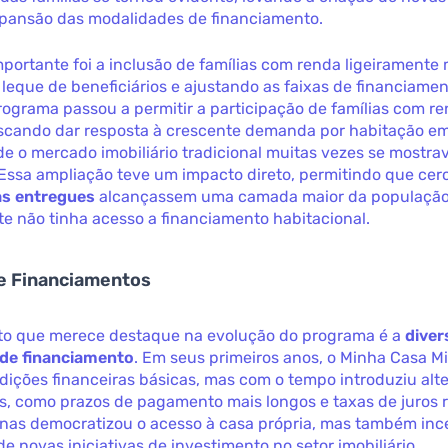
xpansão das modalidades de financiamento.
ortante foi a inclusão de famílias com renda ligeiramente m
leque de beneficiários e ajustando as faixas de financiament
rograma passou a permitir a participação de famílias com re
buscando dar resposta à crescente demanda por habitação em
e o mercado imobiliário tradicional muitas vezes se mostra
 Essa ampliação teve um impacto direto, permitindo que ce
as entregues
alcançassem uma camada maior da população
e não tinha acesso a financiamento habitacional.
 e Financiamentos
to que merece destaque na evolução do programa é a
diver
de financiamento
. Em seus primeiros anos, o Minha Casa M
dições financeiras básicas, mas com o tempo introduziu alt
is, como prazos de pagamento mais longos e taxas de juros 
enas democratizou o acesso à casa própria, mas também inc
e novas iniciativas de investimento no setor imobiliário.