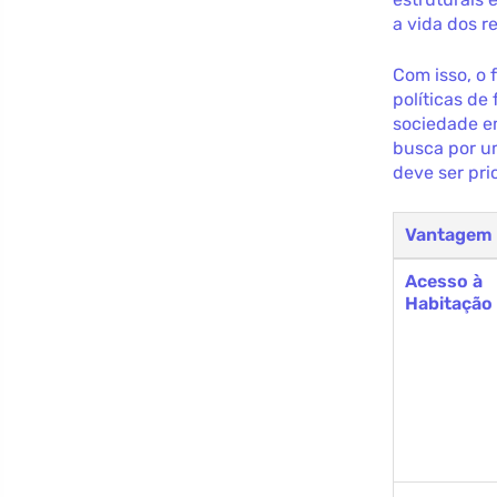
a vida dos re
Com isso, o 
políticas d
sociedade e
busca por u
deve ser pr
Vantagem
Acesso à
Habitação