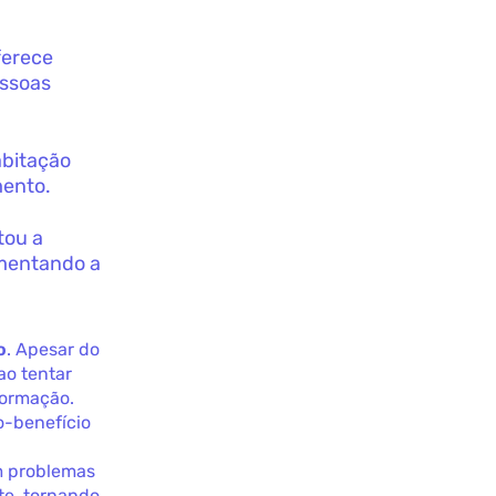
ferece
essoas
abitação
mento.
tou a
umentando a
o
. Apesar do
ao tentar
formação.
o-benefício
m problemas
nte, tornando