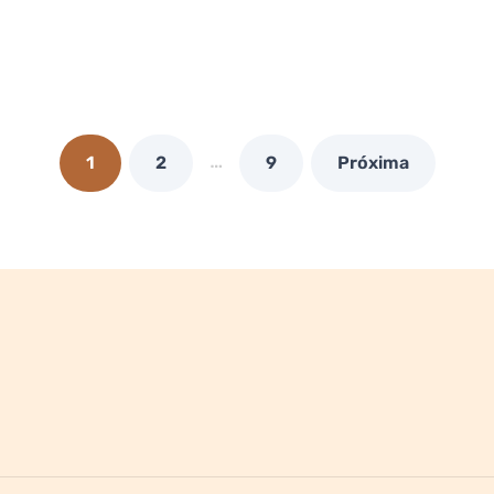
…
1
2
9
Próxima