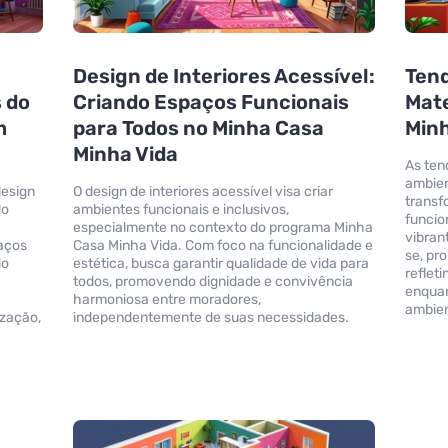
Design de Interiores Acessível:
Tend
 do
Criando Espaços Funcionais
Mate
m
para Todos no Minha Casa
Minh
Minha Vida
As ten
ambien
design
O design de interiores acessível visa criar
transf
do
ambientes funcionais e inclusivos,
funcio
especialmente no contexto do programa Minha
vibran
paços
Casa Minha Vida. Com foco na funcionalidade e
se, pr
do
estética, busca garantir qualidade de vida para
reflet
todos, promovendo dignidade e convivência
enquan
harmoniosa entre moradores,
ambien
ização,
independentemente de suas necessidades.