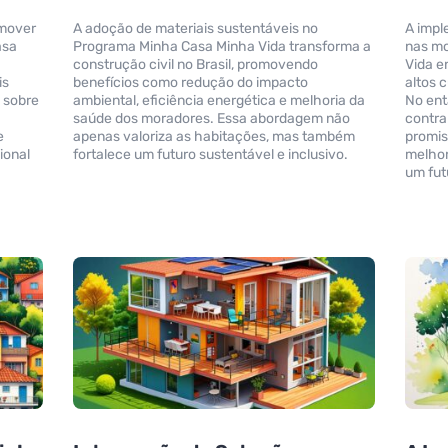
omover
A adoção de materiais sustentáveis no
A impl
asa
Programa Minha Casa Minha Vida transforma a
nas mo
construção civil no Brasil, promovendo
Vida e
is
benefícios como redução do impacto
altos c
 sobre
ambiental, eficiência energética e melhoria da
No ent
saúde dos moradores. Essa abordagem não
contra
e
apenas valoriza as habitações, mas também
promis
ional
fortalece um futuro sustentável e inclusivo.
melhor
um fut