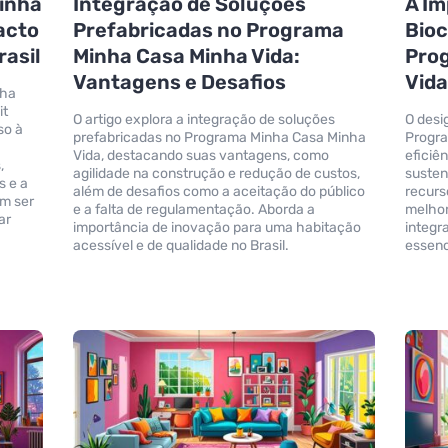
inha
Integração de Soluções
A Im
acto
Prefabricadas no Programa
Bioc
rasil
Minha Casa Minha Vida:
Pro
Vantagens e Desafios
Vid
nha
it
O artigo explora a integração de soluções
O desi
so à
prefabricadas no Programa Minha Casa Minha
Progr
Vida, destacando suas vantagens, como
eficiê
,
agilidade na construção e redução de custos,
susten
s e a
além de desafios como a aceitação do público
recurs
am ser
e a falta de regulamentação. Aborda a
melhor
ar
importância de inovação para uma habitação
integr
acessível e de qualidade no Brasil.
essenc