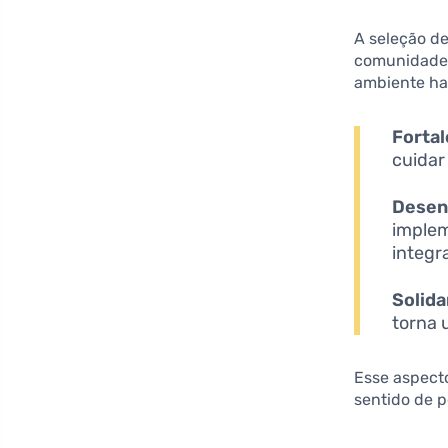
A seleção de
comunidades
ambiente ha
Forta
cuidar
Desenv
implem
integr
Solid
torna 
Esse aspecto
sentido de p