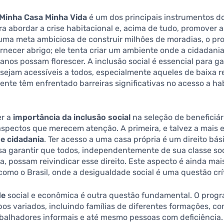
Minha Casa Minha Vida
é um dos principais instrumentos d
ara abordar a crise habitacional e, acima de tudo, promover a
 uma meta ambiciosa de construir milhões de moradias, o p
fornecer abrigo; ele tenta criar um ambiente onde a cidadania
anos possam florescer. A inclusão social é essencial para ga
sejam acessíveis a todos, especialmente aqueles de baixa 
ente têm enfrentado barreiras significativas no acesso a ha
r a
importância da inclusão social
na seleção de beneficiári
aspectos que merecem atenção. A primeira, e talvez a mais 
de cidadania
. Ter acesso a uma casa própria é um direito bási
sa garantir que todos, independentemente de sua classe soc
a, possam reivindicar esse direito. Este aspecto é ainda mai
omo o Brasil, onde a desigualdade social é uma questão crít
de
social e econômica é outra questão fundamental. O prog
os variados, incluindo famílias de diferentes formações, 
rabalhadores informais e até mesmo pessoas com deficiência. 