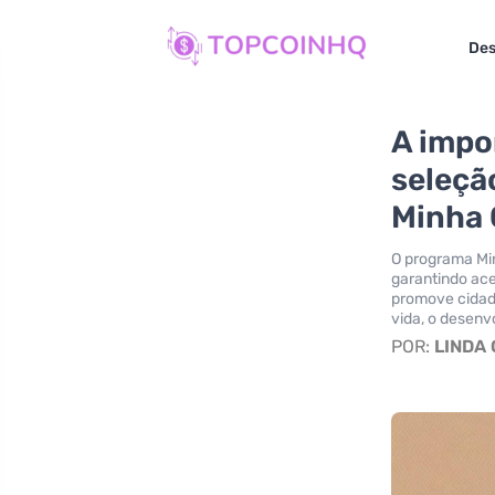
Des
A impo
seleçã
Minha 
O programa Min
garantindo ace
promove cidada
vida, o desenv
POR:
LINDA