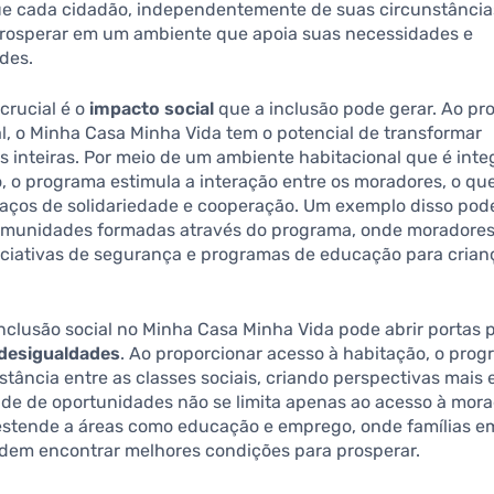
ue cada cidadão, independentemente de suas circunstâncias
rosperar em um ambiente que apoia suas necessidades e
des.
crucial é o
impacto social
que a inclusão pode gerar. Ao pr
l, o Minha Casa Minha Vida tem o potencial de transformar
 inteiras. Por meio de um ambiente habitacional que é inte
o, o programa estimula a interação entre os moradores, o qu
laços de solidariedade e cooperação. Um exemplo disso pode
omunidades formadas através do programa, onde moradore
niciativas de segurança e programas de educação para crian
nclusão social no Minha Casa Minha Vida pode abrir portas 
desigualdades
. Ao proporcionar acesso à habitação, o prog
istância entre as classes sociais, criando perspectivas mais 
ade de oportunidades não se limita apenas ao acesso à mora
stende a áreas como educação e emprego, onde famílias e
dem encontrar melhores condições para prosperar.