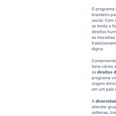
O programa
brasileiro p
social. Com
se limita a 
direitos hum
as moradias 
tradicionalm
digna.
Compreende
tona vários 
os
direitos 
programa vi
origem étnic
em um país c
A
diversida
atender grup
solteiras, t