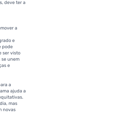
, deve ter a
omover a
grado e
e pode
 ser visto
s se unem
ças e
para a
rama ajuda a
equitativas.
dia, mas
m novas