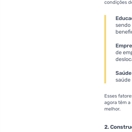
condições de
Educa
sendo 
benefic
Empr
de emp
deslo
Saúde
saúde 
Esses fatore
agora têm a
melhor.
2. Constr