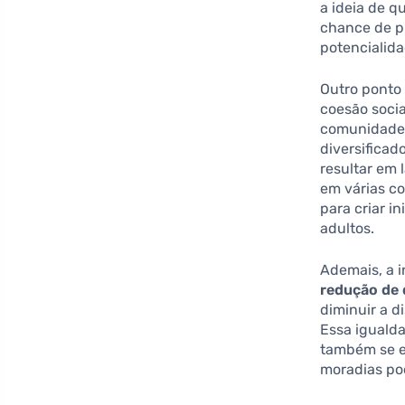
a ideia de q
chance de p
potencialida
Outro ponto 
coesão socia
comunidades
diversificad
resultar em 
em várias c
para criar i
adultos.
Ademais, a i
redução de 
diminuir a d
Essa iguald
também se e
moradias po