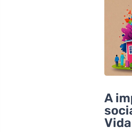
A im
soci
Vida