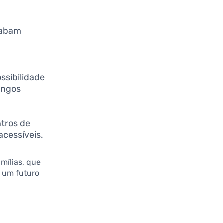
cabam
e
ssibilidade
ongos
ntros de
cessíveis.
mílias, que
 um futuro