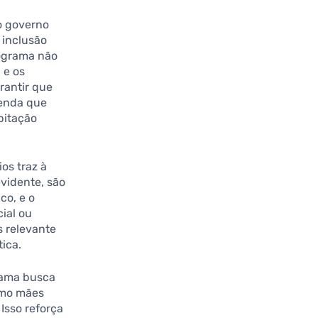
o governo
 inclusão
rograma não
 e os
rantir que
renda que
bitação
os traz à
evidente, são
co, e o
ial ou
s relevante
ica.
rama busca
como mães
Isso reforça