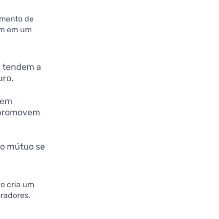
gimento de
ram em um
m tendem a
uro.
dem
e promovem
io mútuo se
vo cria um
oradores.