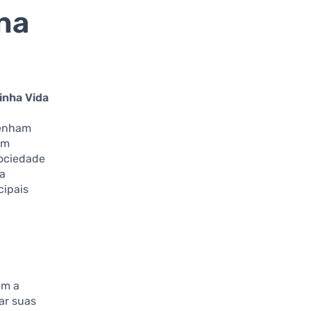
 na
inha Vida
tenham
am
sociedade
 a
cipais
êm a
ar suas