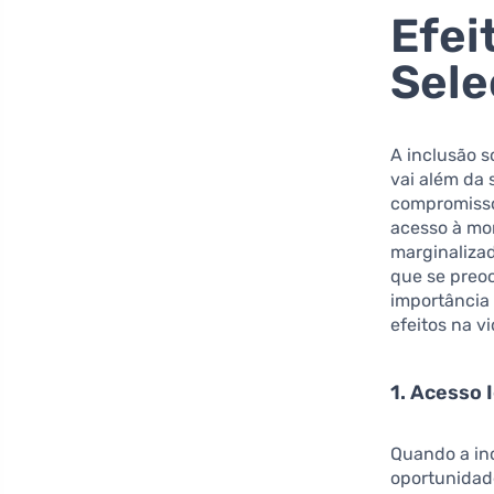
Efei
Sele
A inclusão s
vai além da 
compromisso
acesso à mo
marginaliza
que se preo
importância 
efeitos na v
1. Acesso 
Quando a inc
oportunidad