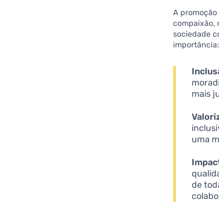
A promoção 
compaixão, 
sociedade c
importância
Inclus
moradi
mais ju
Valori
inclus
uma me
Impact
qualid
de tod
colabo