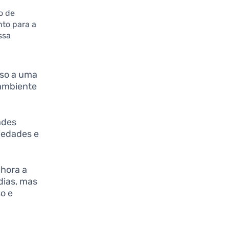
o de
to para a
ssa
sso a uma
ambiente
ades
iedades e
lhora a
dias, mas
o e