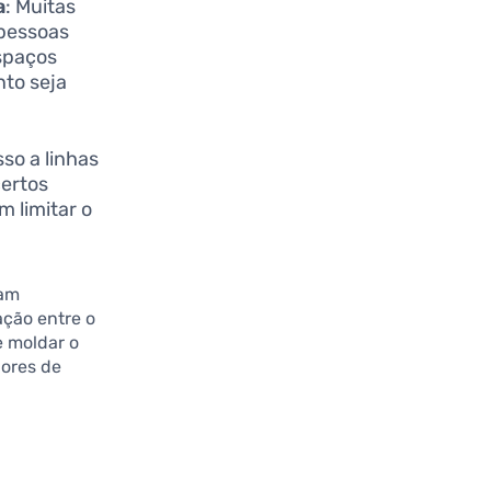
a
: Muitas
 pessoas
espaços
nto seja
sso a linhas
certos
 limitar o
jam
ação entre o
e moldar o
dores de