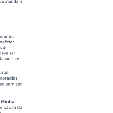
 que atendam
ferentes
neficiar
s de
deve ser
stacam-se:
juros
 moradias
recisam ser
o
Minha
r causa da