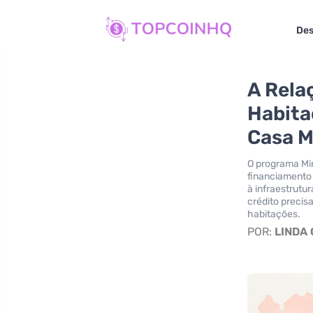
Des
A Rela
Habita
Casa M
O programa Mi
financiamento 
à infraestrutu
crédito precis
habitações.
POR:
LINDA