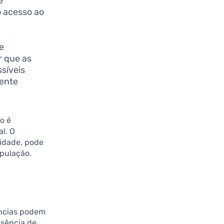
e
o acesso ao
de
r que as
síveis
iente
o é
al. O
lidade, pode
opulação.
ências podem
usência de