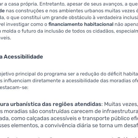
r a casa própria. Entretanto, apesar de seus avanços, a qu
de
nas construções e nos ambientes urbanos muitas vezes 
a, o que constitui um grande obstáculo à verdadeira inclusã
vel investigar como o
financiamento habitacional
não apenas
molda o futuro da inclusão de todos os cidadãos, especial
veis.
a Acessibilidade
jetivo principal do programa ser a redução do déficit habita
es influenciam diretamente a acessibilidade das moradias of
destacam-se:
ura urbanística das regiões atendidas
: Muitas vezes
s moradias são construídas carecem de infraestrutur
da, como calçadas acessíveis e transporte público efi
ses elementos, a convivência diária se torna um desaf