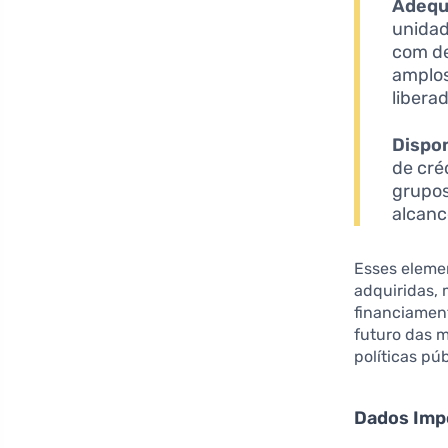
Adequ
unidad
com de
amplos
libera
Dispon
de cré
grupos
alcanc
Esses elemen
adquiridas, 
financiamen
futuro das m
políticas pú
Dados Imp