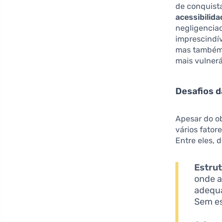
de conquista
acessibilida
negligenciad
imprescindí
mas também 
mais vulnerá
Desafios d
Apesar do ob
vários fator
Entre eles, 
Estrut
onde a
adequa
Sem es