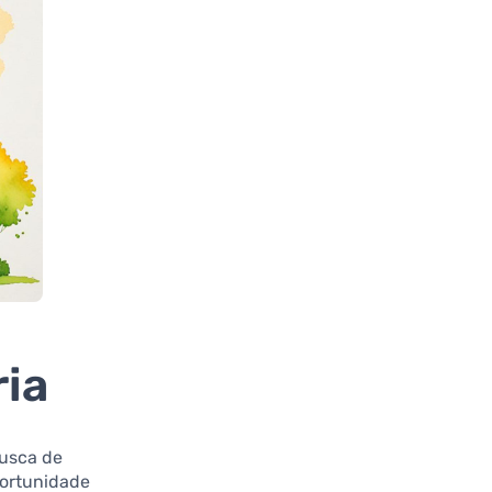
ia
busca de
portunidade