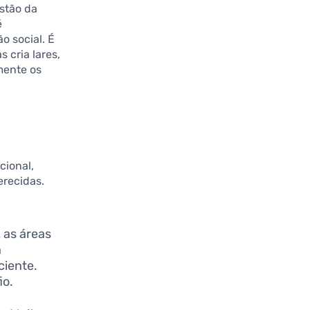
estão da
é
o social. É
 cria lares,
mente os
cional,
erecidas.
, as áreas
a
ciente.
io.