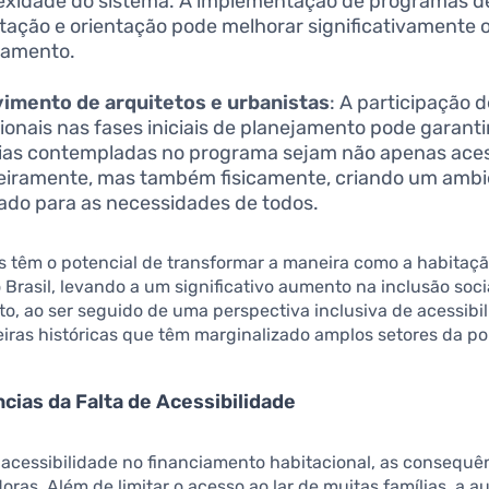
xidade do sistema. A implementação de programas d
tação e orientação pode melhorar significativamente 
iamento.
imento de arquitetos e urbanistas
: A participação 
sionais nas fases iniciais de planejamento pode garanti
as contempladas no programa sejam não apenas aces
eiramente, mas também fisicamente, criando um amb
do para as necessidades de todos.
s têm o potencial de transformar a maneira como a habitaçã
Brasil, levando a um significativo aumento na inclusão soci
o, ao ser seguido de uma perspectiva inclusiva de acessibi
iras históricas que têm marginalizado amplos setores da p
ias da Falta de Acessibilidade
a acessibilidade no financiamento habitacional, as consequ
oras. Além de limitar o acesso ao lar de muitas famílias, a a