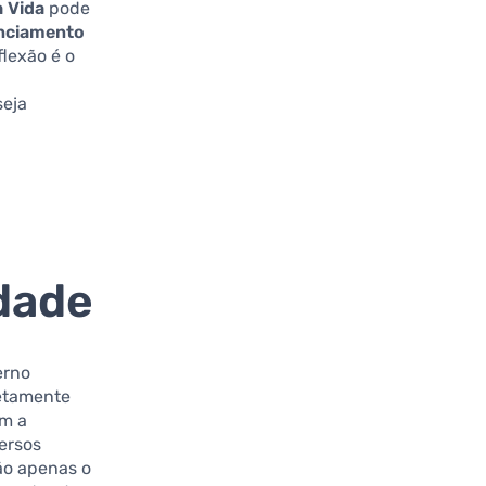
 Vida
pode
anciamento
flexão é o
seja
idade
erno
retamente
om a
versos
ão apenas o