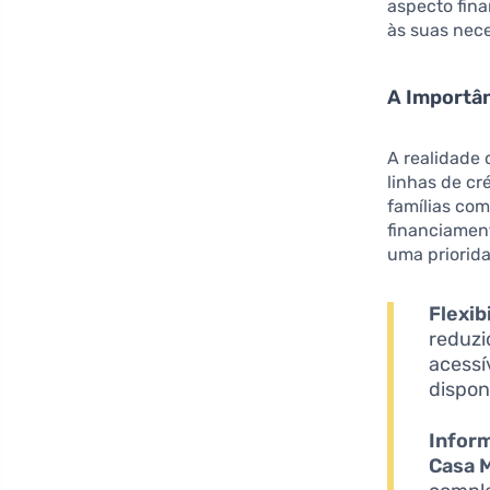
aspecto fin
às suas nec
A Importâ
A realidade 
linhas de cr
famílias co
financiament
uma priorid
Flexib
reduzi
acessí
dispon
Infor
Casa 