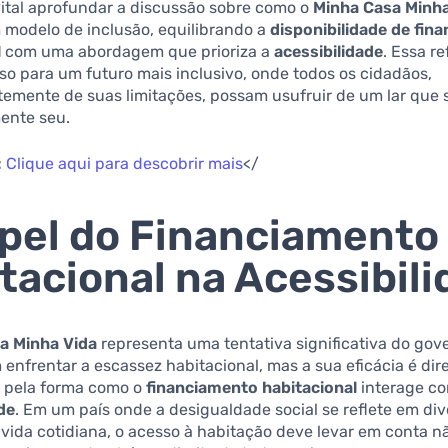
vital aprofundar a discussão sobre como o
Minha Casa Minha
 modelo de inclusão, equilibrando a
disponibilidade de fin
l
com uma abordagem que prioriza a
acessibilidade
. Essa re
so para um futuro mais inclusivo, onde todos os cidadãos,
emente de suas limitações, possam usufruir de um lar que 
ente seu.
:
Clique aqui para descobrir mais
</
pel do Financiamento
tacional na Acessibil
a Minha Vida
representa uma tentativa significativa do gov
m enfrentar a escassez habitacional, mas a sua eficácia é di
a pela forma como o
financiamento habitacional
interage c
de
. Em um país onde a desigualdade social se reflete em di
vida cotidiana, o acesso à habitação deve levar em conta n