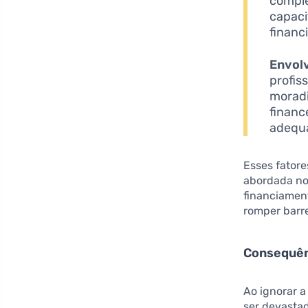
comple
capaci
financ
Envolv
profis
moradi
financ
adequa
Esses fatore
abordada no 
financiament
romper barre
Consequênc
Ao ignorar 
ser devastad